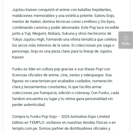
Jujutsu Kaisen conquistó el anime con batallas trepidantes,
maldiciones memorables y una estética potente. Satoru Gojo,
mentor de Itadori, domina técnicas como Limitless y Six Eyes,
combinando carisma y poder abrumador. Este Pop luce increíble
junto a Yuji, Megumi, Nobara, Sukuna y otros hechiceros de
Tokyo Jujutsu High, formando una vitrina temática que celebra
Visto
los arcos más intensos de la serie. Si coleccionas por saga o
personaje, Gojo es una pieza clave para tu lineup de Jujutsu
Kaisen.
Funko es líder en cultura pop gracias a sus líneas Pop! con
licencias oficiales de anime, cine, series y videojuegos. Sus
figuras se caracterizan por acabados cuidados, numeración
clara y lanzamientos constantes, lo que facilita armar
colecciones por franquicia, edición o colorway. Con Funko, cada
fandom encuentra su lugar y tu vitrina gana personalidad sin
perder autenticidad.
Compra tu Funko Pop Gojo – 2025 Animation Expo Limited
Edition en TEMPLO: visítanos en nuestras tiendas físicas o en
templo.com.pe. Somos partner de distribuidores oficiales y