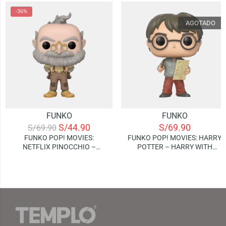
-36%
AGOTADO
FUNKO
FUNKO
S/
44.90
S/
69.90
S/
69.90
FUNKO POP! MOVIES:
FUNKO POP! MOVIES: HARRY
NETFLIX PINOCCHIO –
POTTER – HARRY WITH
GEPPETTO
MARAUDERS MAP