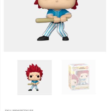
SKU:
889698706155