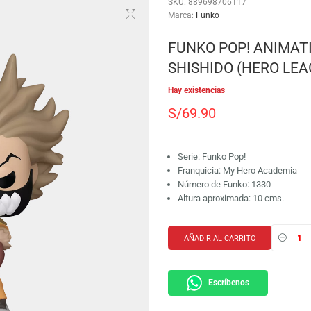
SKU:
889698706117
Marca:
Funko
FUNKO POP
SHISHIDO (
Hay existencias
S/
69.90
Serie: Funko Pop!
Franquicia: My H
Número de Funko:
Altura aproximada
AÑADIR AL CARRI