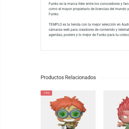
Descubre el Funko Pop! Animation: My Hero
uniforme de béisbol de la Hero League con d
cualquier seguidor del anime, esta figura 
Funko Pop! Animation.
Funko es la marca líder entre los conocedor
como el mayor propietario de licencias del
Funko.
TEMPLO es la tienda con la mejor selección
cámaras web para creadores de contenido y
agendas, posters y lo mejor de Funko para 