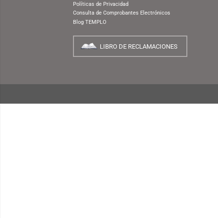
NUESTRA EMPRESA
¿Quiénes Somos?
INFORMACIÓN
¿Cómo Comprar?
Preguntas Frecuentes
Términos y Condiciones
Garantías, Cambios y Devoluciones
Políticas de Privacidad
Consulta de Comprobantes Electrónicos
Blog TEMPLO
LIBRO DE RECLAMACIONES