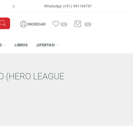
WhatsApp: (+51) 991194747
VISÍTANOS EN
CEN
INGRESAR
0
0
LICENCIAS
LIBROS
¡OFERTAS!
HISHIDO (HERO LEAGUE