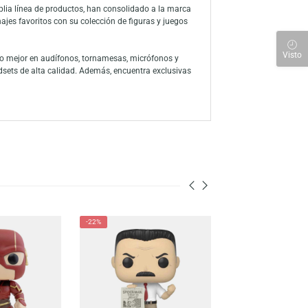
fans de My Hero Academia, esta figura captura a Shishido en su
calidad y autenticidad que Funko ofrece. Perfecto como regalo para
eball) hoy mismo. Mejora tu colección con esta destacada figura de
 a través de la amplia línea de productos, han consolidado a la marca
ón a sus personajes favoritos con su colección de figuras y juegos
 para descubrir lo mejor en audífonos, tornamesas, micrófonos y
s, mouse y headsets de alta calidad. Además, encuentra exclusivas
nen para ti.