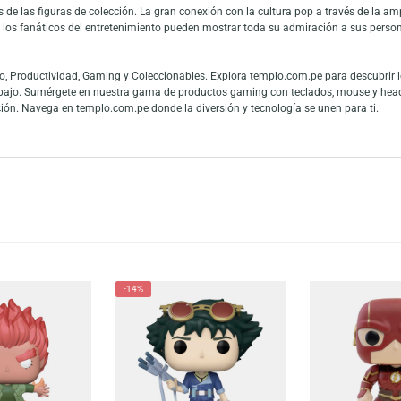
 Academia – Shishido (Hero League Baseball). Ideal para coleccionistas y 
etalles impresionantes. Añade esta figura a tu colección y disfruta de la 
es imprescindible. No esperes más y consigue tu Shishido (Hero League Bas
es y fans de las figuras de colección. La gran conexión con la cultura pop
 mundo y los fanáticos del entretenimiento pueden mostrar toda su admiraci
 en Audio, Productividad, Gaming y Coleccionables. Explora templo.com.pe
 teletrabajo. Sumérgete en nuestra gama de productos gaming con teclado
tu colección. Navega en templo.com.pe donde la diversión y tecnología se u