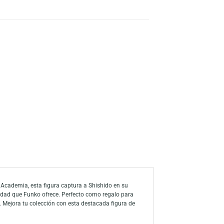
s
a de deseos