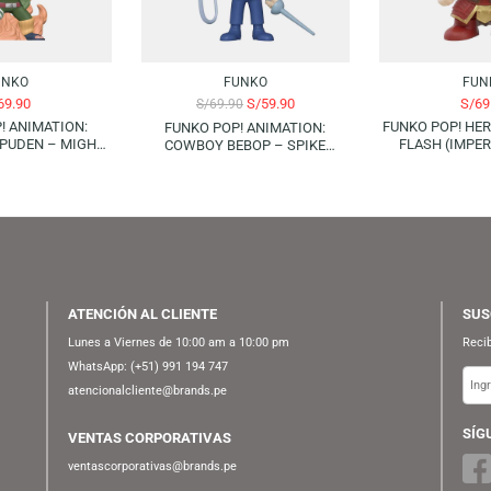
-14%
FUNKO
FUNKO
S/
69.90
S/
59.90
S/
69.90
KO POP! ANIMATION:
F
FUNKO POP! ANIMATION:
O SHIPPUDEN – MIGHT
COWBOY BEBOP – SPIKE
 (EIGHT INNER GATES)
SPIEGEL