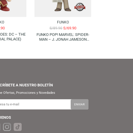
-22%
FUNKO
FUNKO
S/
69.90
S/
69.90
S/
89.90
UNKO POP! HEROES: DC – THE
FUNKO POP! MARVEL: SPIDER-
FLASH (IMPERIAL PALACE)
MAN – J. JONAH JAMESON
(SPECIAL EDITION)