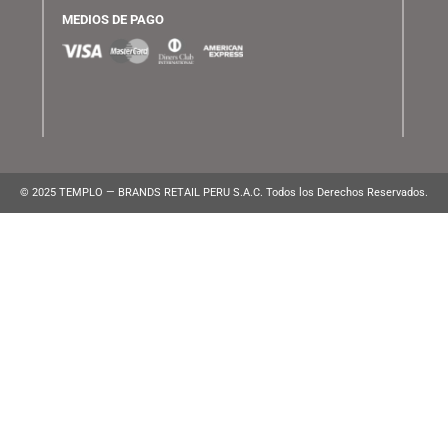
ATENCIÓN AL CLIENTE
Lunes a Viernes de 10:00 am a 10:00 pm
WhatsApp:
(+51) 991 194 747
atencionalcliente@brands.pe
VENTAS CORPORATIVAS
ventascorporativas@brands.pe
MEDIOS DE PAGO