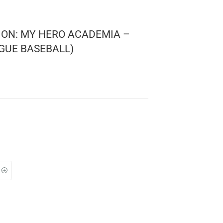
! ANIMATION: MY HERO ACADEMIA –
HERO LEAGUE BASEBALL)
ero Academia
 1330
: 10 cms.
TO