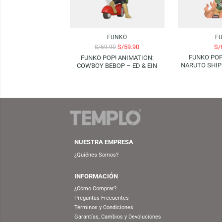
Productos Relacionados
-14%
FUNKO
S/
59.90
S/
69.90
FUN
FUNKO POP! ANIMATION:
NARUT
COWBOY BEBOP – ED & EIN
GUY