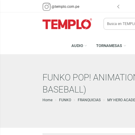
ENVÍOS EN 48 HRS.
PARA LIMA Y CALLAO (*)
@templo.com.pe
Search
here
AUDIO
TORNAMESA
FUNKO POP! ANIMA
BASEBALL)
Home
FUNKO
FRANQUICIAS
MY HER