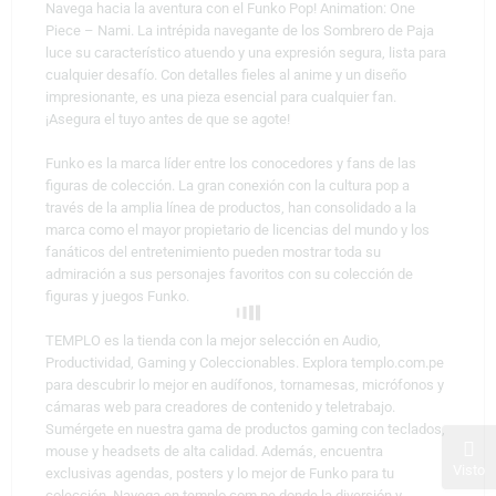
Navega hacia la aventura con el Funko Pop! Animation: One
Piece – Nami. La intrépida navegante de los Sombrero de Paja
luce su característico atuendo y una expresión segura, lista para
cualquier desafío. Con detalles fieles al anime y un diseño
impresionante, es una pieza esencial para cualquier fan.
¡Asegura el tuyo antes de que se agote!
Funko es la marca líder entre los conocedores y fans de las
figuras de colección. La gran conexión con la cultura pop a
través de la amplia línea de productos, han consolidado a la
marca como el mayor propietario de licencias del mundo y los
fanáticos del entretenimiento pueden mostrar toda su
admiración a sus personajes favoritos con su colección de
figuras y juegos Funko.
TEMPLO es la tienda con la mejor selección en Audio,
Productividad, Gaming y Coleccionables. Explora templo.com.pe
para descubrir lo mejor en audífonos, tornamesas, micrófonos y
cámaras web para creadores de contenido y teletrabajo.
Sumérgete en nuestra gama de productos gaming con teclados,
mouse y headsets de alta calidad. Además, encuentra
Visto
exclusivas agendas, posters y lo mejor de Funko para tu
colección. Navega en templo.com.pe donde la diversión y