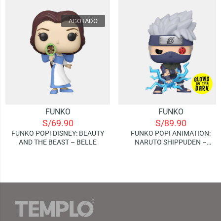
AGOTADO
FUNKO
FUNKO
S/
69.90
S/
89.90
FUNKO POP! DISNEY: BEAUTY
FUNKO POP! ANIMATION:
AND THE BEAST – BELLE
NARUTO SHIPPUDEN –
KAKASHI (RAIKIRI) | GLOWS IN
THE DARK (SPECIAL EDITION)