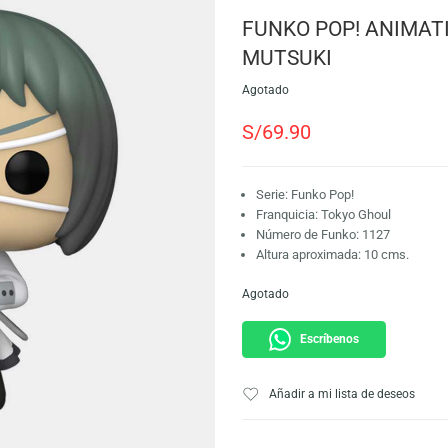
SKU:
889698576444
Marca:
Funko
FUNKO POP!
MUTSUKI
Agotado
S/
69.90
Serie: Funko Pop!
Franquicia: Tokyo
Número de Funko:
Altura aproximada
Agotado
Escríbeno