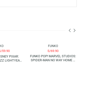
ño detallado y auténtico. Esta figura Funko Pop es perfecta para
stilo.
 a través de la amplia línea de productos, han consolidado a la marca
ón a sus personajes favoritos con su colección de figuras y juegos
-14%
FUNKO
FUNKO
S/
59.90
S/
69.90
S/
69.90
FUNKO POP! MARVEL STUDIOS:
FUNKO POP! DISNEY PIXAR:
SPIDER-MAN NO WAY HOME –
IGHTYEAR – BUZZ LIGHTYEAR
DOCTOR STRANGE
(XL-15)