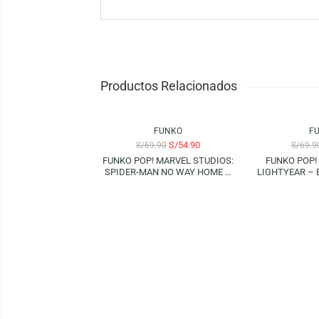
El FUNKO POP! ANIMATION: TOKYO GHOUL RE 
coleccionistas y fanáticos del anime Tokyo 
Funko es la marca líder entre los conocedor
como el mayor propietario de licencias del
Funko.
Productos Relacionados
-21%
-14%
FUNKO
S/
54.90
S/
69.90
FUNKO POP! MARVEL STUDIOS:
FUNK
SPIDER-MAN NO WAY HOME –
LIGHT
ELECTRO