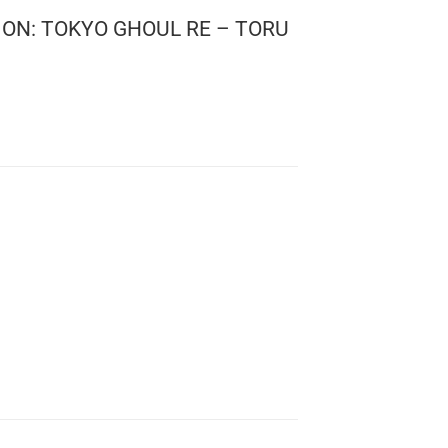
 ANIMATION: TOKYO GHOUL RE – TORU
 Ghoul
 1127
: 10 cms.
s