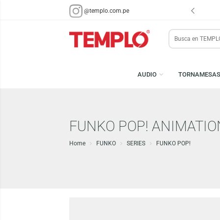
ENVÍOS EN 48 HRS.
PARA LIMA Y CALLAO (*)
@templo.com.pe
Search
here
AUDIO
TORN
FUNKO POP! ANIMA
Home
FUNKO
SERIES
FUNKO POP!