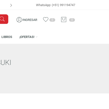
WhatsApp: (+51) 991194747
VISÍTANOS EN
CEN
INGRESAR
0
0
ICENCIAS
LIBROS
¡OFERTAS!
U MUTSUKI