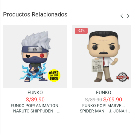
Productos Relacionados
-22%
FUNKO
FUNKO
S/
89.90
S/
69.90
S/
89.90
FUNKO POP! ANIMATION:
FUNKO POP! MARVEL:
NARUTO SHIPPUDEN –
SPIDER-MAN – J. JONAH
KAKASHI (RAIKIRI) | GLOWS IN
JAMESON (SPECIAL EDITION)
THE DARK (SPECIAL EDITION)