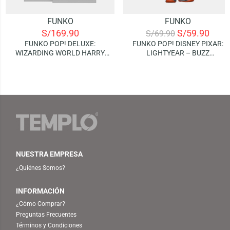
FUNKO
FUNKO
S/
169.90
S/
59.90
S/
69.90
FUNKO POP! DELUXE:
FUNKO POP! DISNEY PIXAR:
WIZARDING WORLD HARRY
LIGHTYEAR – BUZZ
POTTER – ALBUS
LIGHTYEAR (XL-01)
DUMBLEDORE WITH HOG’S
HEAD INN
NUESTRA EMPRESA
¿Quiénes Somos?
INFORMACIÓN
¿Cómo Comprar?
Preguntas Frecuentes
Términos y Condiciones