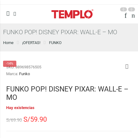
0
0
FUNKO POP! DISNEY PIXAR: WALL-E – MO
Home
¡OFERTAS!
FUNKO
-14%
SKU:
889698576505
Marca:
Funko
FUNKO POP! DISNEY PIXAR: WALL-E –
MO
Hay existencias
S/
59.90
S/
69.90