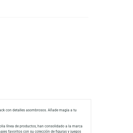
TO
s
a de deseos