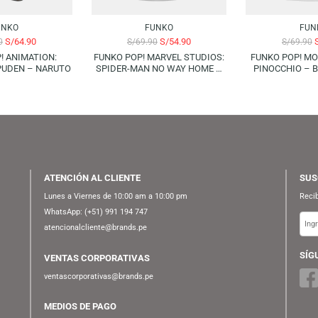
-21%
FUNKO
FUNKO
S/
64.90
S/
54.90
S/
69.90
S/
69.90
KO POP! ANIMATION:
FUNKO POP! MARVEL STUDIOS:
O SHIPPUDEN – NARUTO
SPIDER-MAN NO WAY HOME –
ELECTRO