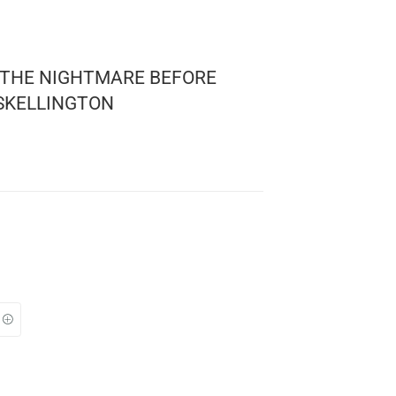
 DISNEY: THE NIGHTMARE BEFORE
 – JACK SKELLINGTON
0
y
 15
: 10 cms.