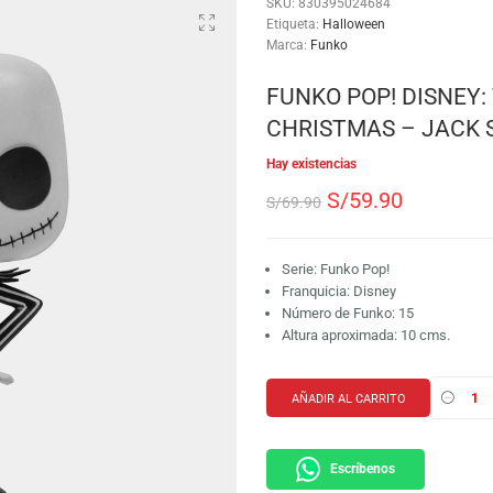
SKU:
830395024684
Etiqueta:
Halloween
Marca:
Funko
FUNKO POP!
CHRISTMAS
Hay existencias
S/
59.9
S/
69.90
Serie: Funko Pop!
Franquicia: Disne
Número de Funko:
Altura aproximada