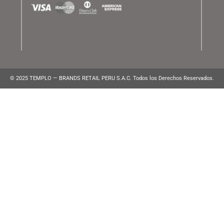
ATENCIÓN AL CLIENTE
Lunes a Viernes de 10:00 am a 10:00 pm
WhatsApp:
(+51) 991 194 747
atencionalcliente@brands.pe
VENTAS CORPORATIVAS
ventascorporativas@brands.pe
MEDIOS DE PAGO
© 2025 TEMPLO — BRANDS RETAIL PERU S.A.C. Todos los Derecho