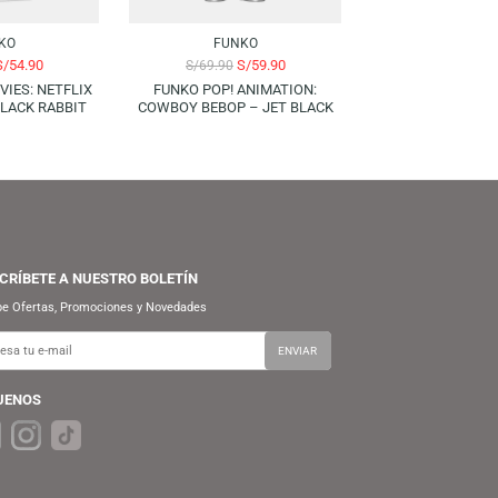
-21%
-14%
FUNKO
FUNKO
S/
54.90
S/
59.90
S/
69.90
S/
69.90
FUNKO POP! MOVIES: NETFLIX
FUNKO POP! ANIMATION:
PINOCCHIO – BLACK RABBIT
COWBOY BEBOP – JET BLACK