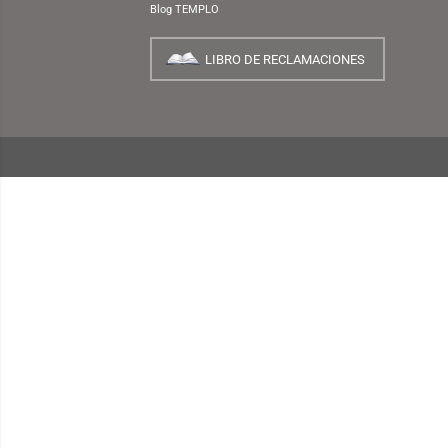
NUESTRA EMPRESA
¿Quiénes Somos?
INFORMACIÓN
¿Cómo Comprar?
Preguntas Frecuentes
Términos y Condiciones
Garantías, Cambios y Devoluciones
Políticas de Privacidad
Consulta de Comprobantes Electrónicos
Blog TEMPLO
LIBRO DE RECLAMACIONES