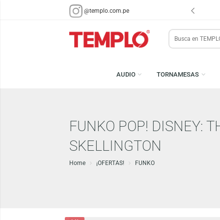
ENVÍOS EN 48 HRS.
PARA LIMA Y CALLAO (*)
@templo.com.pe
Search
here
AUDIO
TORNAMESA
FUNKO POP! DISNE
SKELLINGTON
Home
¡OFERTAS!
FUNKO