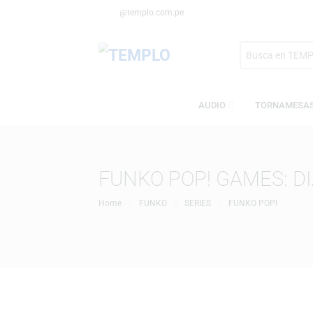
@templo.com.pe
Search
here
AUDIO
TORN
FUNKO POP! GAMES:
Home
FUNKO
SERIES
FUNKO POP!