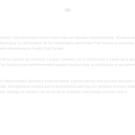
Añadir a mi lista 
ko Pop! Inarius. Este personaje icónico cobra vida con detalles impresionan
lo 4. Perfecta para los aficionados de los videojuegos, este Funko Pop! Ina
taque con este impresionante Funko Pop! Games.
es y fans de las figuras de colección. La gran conexión con la cultura pop
 mundo y los fanáticos del entretenimiento pueden mostrar toda su admiraci
 en Audio, Productividad, Gaming y Coleccionables. Explora templo.com.pe
 teletrabajo. Sumérgete en nuestra gama de productos gaming con teclado
tu colección. Navega en templo.com.pe donde la diversión y tecnología se u