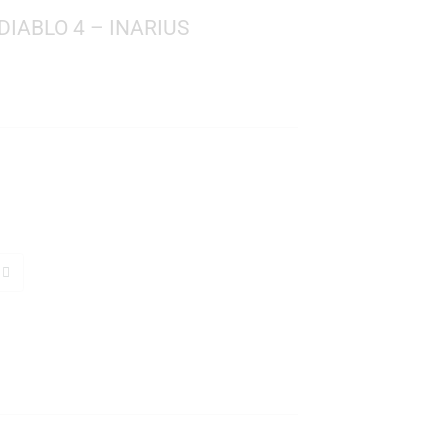
 GAMES: DIABLO 4 – INARIUS
 952
: 10 cms.
TO
s