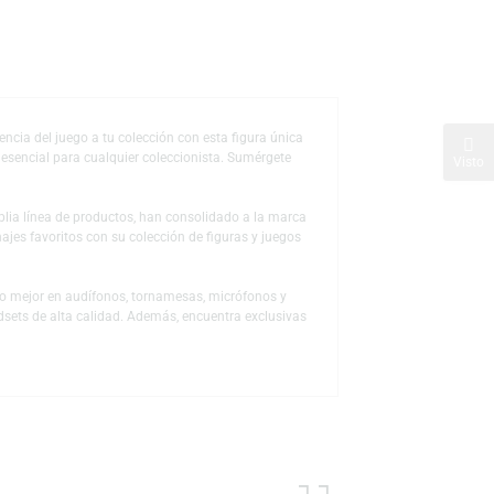
de deseos
tes. Añade la esencia del juego a tu colección con esta figura única
rius es una pieza esencial para cualquier coleccionista. Sumérgete
 a través de la amplia línea de productos, han consolidado a la marca
ón a sus personajes favoritos con su colección de figuras y juegos
 para descubrir lo mejor en audífonos, tornamesas, micrófonos y
s, mouse y headsets de alta calidad. Además, encuentra exclusivas
nen para ti.