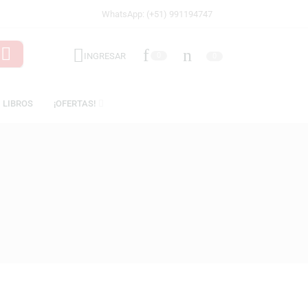
WhatsApp: (+51) 991194747
INGRESAR
0
ICENCIAS
LIBROS
¡OFERTAS!