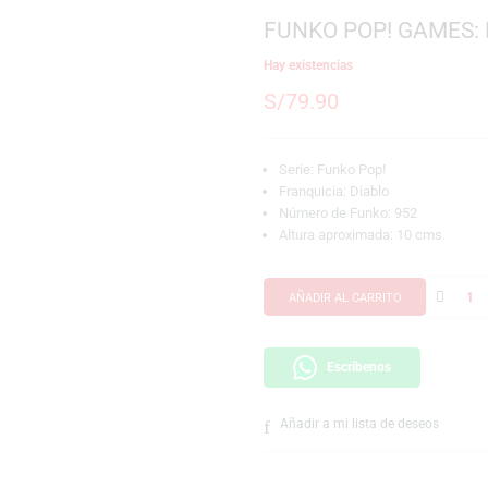
SKU:
889698765312
Marca:
Funko
FUNKO POP!
Hay existencias
S/
79.90
Serie: Funko Pop!
Franquicia: Diablo
Número de Funko:
Altura aproximada
AÑADIR AL CARRI
Escríbeno