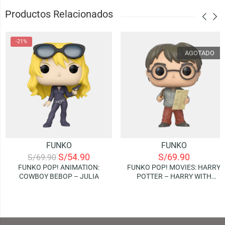
Productos Relacionados
-21%
AGOTADO
FUNKO
FUNKO
S/
54.90
S/
69.90
S/
69.90
FUNKO POP! ANIMATION:
FUNKO POP! MOVIES: HARRY
COWBOY BEBOP – JULIA
POTTER – HARRY WITH
MARAUDERS MAP