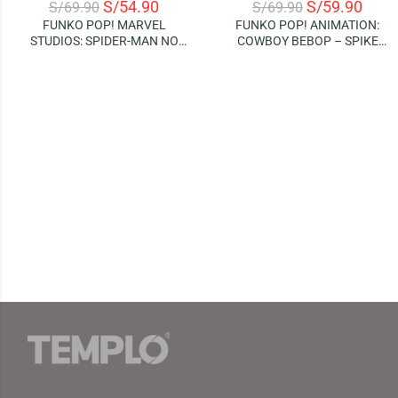
S/
54.90
S/
59.90
S/
69.90
S/
69.90
FUNKO POP! MARVEL
FUNKO POP! ANIMATION:
STUDIOS: SPIDER-MAN NO
COWBOY BEBOP – SPIKE
WAY HOME – ELECTRO
SPIEGEL