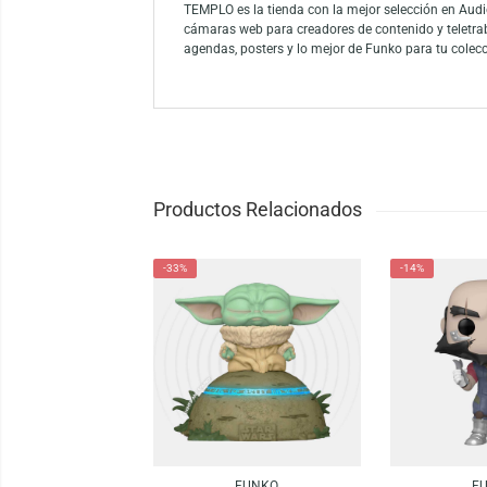
Añade elegancia a tu colección con el FUN
entrenadores Pokémon y fanáticos del tipo P
Funko es la marca líder entre los conocedor
como el mayor propietario de licencias del
Funko.
TEMPLO es la tienda con la mejor selección
cámaras web para creadores de contenido y
agendas, posters y lo mejor de Funko para 
Productos Relacionados
-33%
-14%