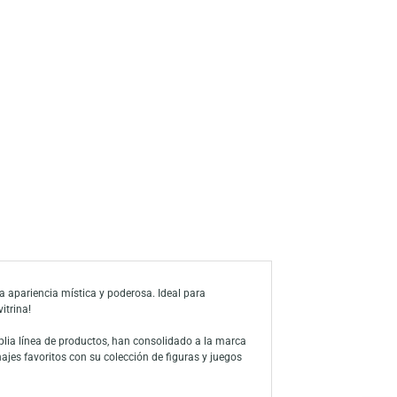
s
a de deseos