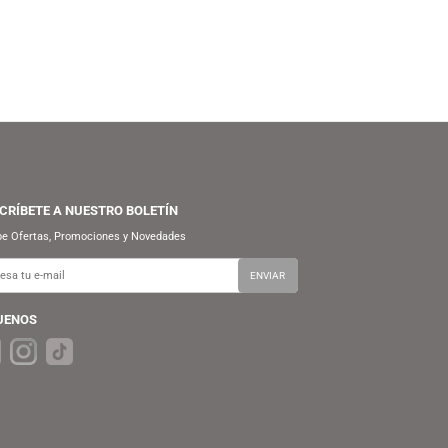
S/
59.90
S/
54.90
S/
69.90
S/
69.90
FUNKO POP! DISNEY PIXAR:
FUNKO POP! ANIMATION:
IGHTYEAR – BUZZ LIGHTYEAR
COWBOY BEBOP – JULIA
(XL-01)
SUSCRÍBETE A NUESTRO BOLETÍN