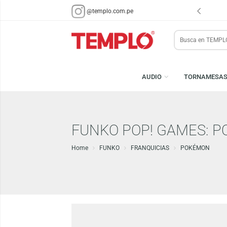
ENVÍOS EN 48 HRS.
PARA LIMA Y CALLAO (*)
@templo.com.pe
Search
here
AUDIO
TORN
FUNKO POP! GAMES
Home
FUNKO
FRANQUICIAS
POKÉM