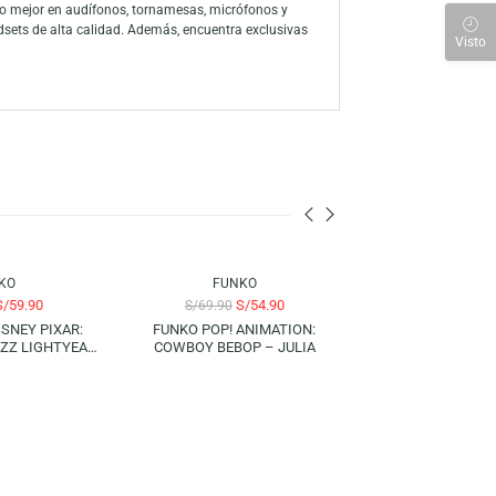
n su distintiva apariencia mística y poderosa. Ideal para
rdible para tu vitrina!
 a través de la amplia línea de productos, han consolidado a la marca
ón a sus personajes favoritos con su colección de figuras y juegos
 para descubrir lo mejor en audífonos, tornamesas, micrófonos y
s, mouse y headsets de alta calidad. Además, encuentra exclusivas
nen para ti.
-14%
-21%
FUNKO
FUNKO