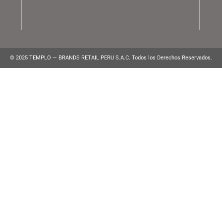
Lunes a Viernes de 10:00 am a 10:00 pm
WhatsApp:
(+51) 991 194 747
atencionalcliente@brands.pe
VENTAS CORPORATIVAS
ventascorporativas@brands.pe
MEDIOS DE PAGO
© 2025 TEMPLO — BRANDS RETAIL PERU S.A.C. Todos los Derecho