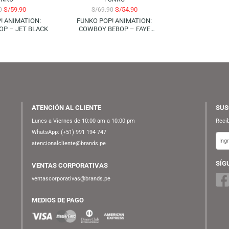
L
FUNKO
FUNKO
S/
59.90
S/
54.90
S/
69.90
S/
69.90
KO POP! ANIMATION:
FUNKO POP! ANIMATION:
Y BEBOP – JET BLACK
COWBOY BEBOP – FAYE
VALENTINE
ATENCIÓN AL CLIENTE