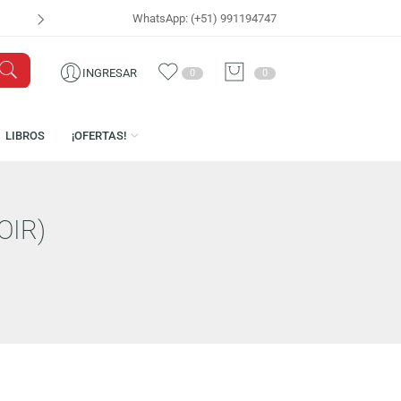
WhatsApp: (+51) 991194747
VISÍTANOS EN
CEN
INGRESAR
0
0
ICENCIAS
LIBROS
¡OFERTAS!
ARDEVOIR)