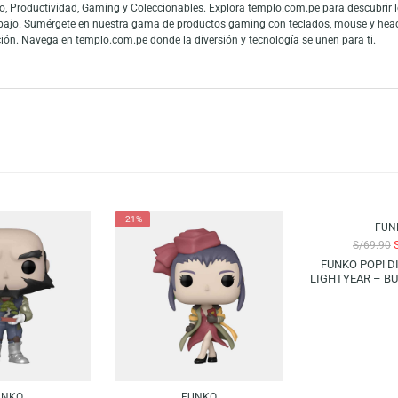
KO POP! GAMES: POKÉMON – GARDEVOIR. Esta figura presenta a Gardevoir co
síquico. Un diseño detallado que combina fuerza y belleza. ¡Una pieza impe
es y fans de las figuras de colección. La gran conexión con la cultura pop
 mundo y los fanáticos del entretenimiento pueden mostrar toda su admiraci
 en Audio, Productividad, Gaming y Coleccionables. Explora templo.com.pe
 teletrabajo. Sumérgete en nuestra gama de productos gaming con teclado
tu colección. Navega en templo.com.pe donde la diversión y tecnología se u
-21%