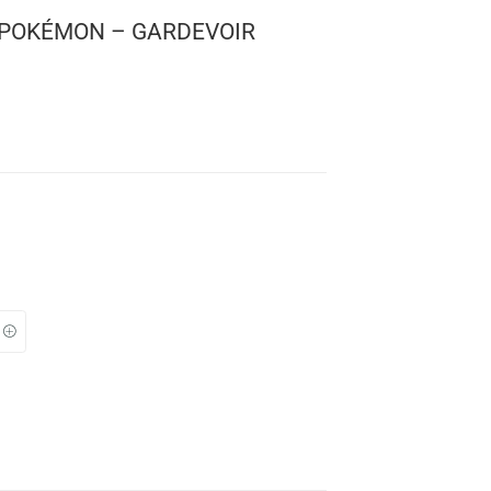
! GAMES: POKÉMON – GARDEVOIR
IR)
mon
 1052
: 10 cms.
TO