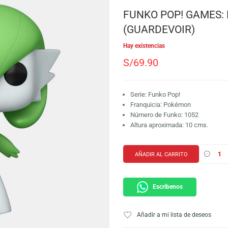
SKU:
889698838566
Marca:
Funko
FUNKO POP
(GUARDEVO
Hay existencias
S/
69.90
Serie: Funko Pop!
Franquicia: Poké
Número de Funko:
Altura aproximada
AÑADIR AL CARRI