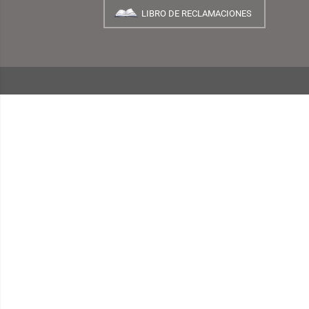
¿Quiénes Somos?
INFORMACIÓN
¿Cómo Comprar?
Preguntas Frecuentes
Términos y Condiciones
Garantías, Cambios y Devoluciones
Políticas de Privacidad
Consulta de Comprobantes Electrónicos
Blog TEMPLO
LIBRO DE RECLAMACIONES