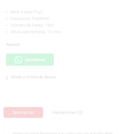
Serie: Funko Pop!
Franquicia: Pokémon
Número de Funko: 1031
Altura aproximada: 10 cms.
Agotado
Escríbenos
Añadir a mi lista de deseos
Descripción
Valoraciones (0)
Aporta un toque fantasmal a tu colección con el Funko Pop!