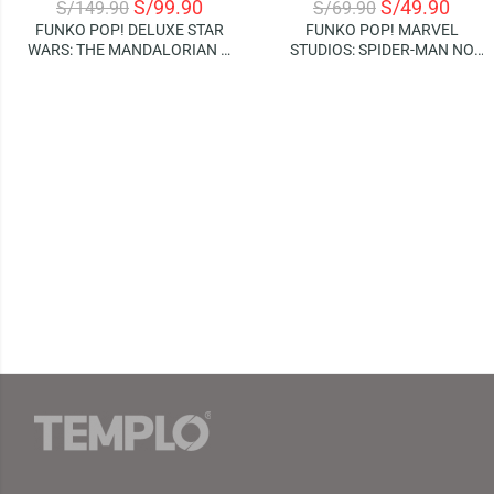
S/
99.90
S/
49.90
S/
149.90
S/
69.90
FUNKO POP! DELUXE STAR
FUNKO POP! MARVEL
WARS: THE MANDALORIAN –
STUDIOS: SPIDER-MAN NO
GROGU USING THE FORCE
WAY HOME – GREEN GOBLIN
(LIGHTS AND SOUND!)