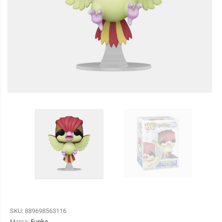
SKU:
889698563116
Marca:
Funko