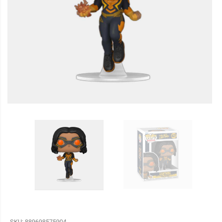
SKU:
889698575904