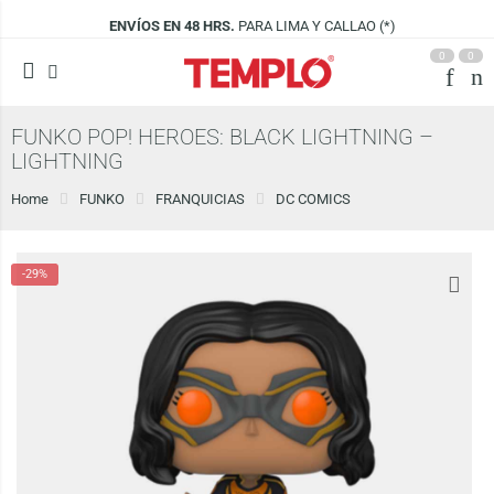
LIMA Y CALLAO (*)
VISÍTANOS EN
CENCO 
0
0
FUNKO POP! HEROES: BLACK LIGHTNING –
LIGHTNING
Home
FUNKO
FRANQUICIAS
DC COMICS
-29%