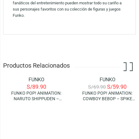
fanáticos del entretenimiento pueden mostrar todo su cariño a
sus personajes favoritos con su colección de figuras y juegos
Funko.
Productos Relacionados
FUNKO
FUNKO
-14%
S/
89.90
S/
59.90
S/
69.90
FUNKO POP! ANIMATION:
FUNKO POP! ANIMATION:
NARUTO SHIPPUDEN –
COWBOY BEBOP – SPIKE
MADARA UCHIHA (SIX PATHS)
SPIEGEL
| GLOWS IN THE DARK
(SPECIAL EDITION)