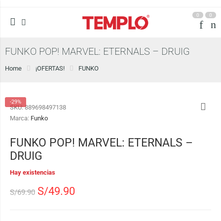
0
0
FUNKO POP! MARVEL: ETERNALS – DRUIG
Home
¡OFERTAS!
FUNKO
-29%
SKU:
889698497138
Marca:
Funko
FUNKO POP! MARVEL: ETERNALS –
DRUIG
Hay existencias
S/
49.90
S/
69.90