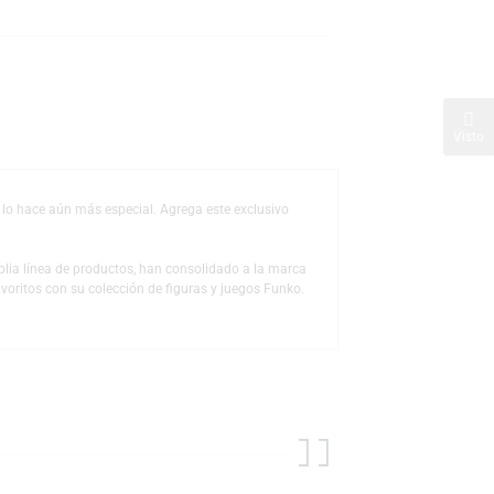
s
de deseos
 oscuridad, lo que lo hace aún más especial. Agrega este exclusivo
 a través de la amplia línea de productos, han consolidado a la marca
us personajes favoritos con su colección de figuras y juegos Funko.