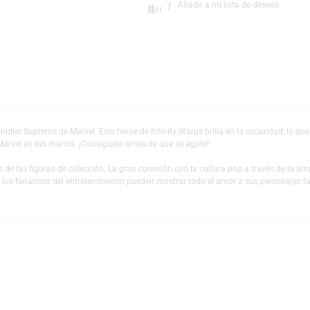
Escríbeno
Añadir a mi lista 
l Pop! Soldier Supreme de Marvel. Este héroe de Infinity Warps brilla en la
verso de Marvel en tus manos. ¡Consíguelo antes de que se agote!
es y fans de las figuras de colección. La gran conexión con la cultura pop
 mundo y los fanáticos del entretenimiento pueden mostrar todo el amor a s