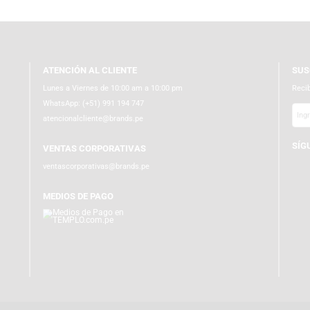
ATENCIÓN AL CLIENTE
Lunes a Viernes de 10:00 am a 10:00 pm
WhatsApp:
(+51) 991 194 747
atencionalcliente@brands.pe
VENTAS CORPORATIVAS
ventascorporativas@brands.pe