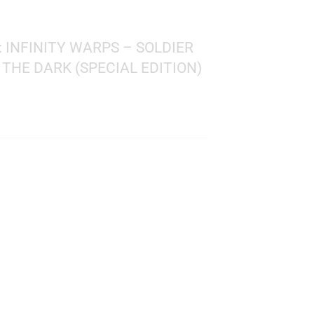
 MARVEL: INFINITY WARPS – SOLDIER
GLOWS IN THE DARK (SPECIAL EDITION)
Special Edition
l
 858
: 10 cms.
TO