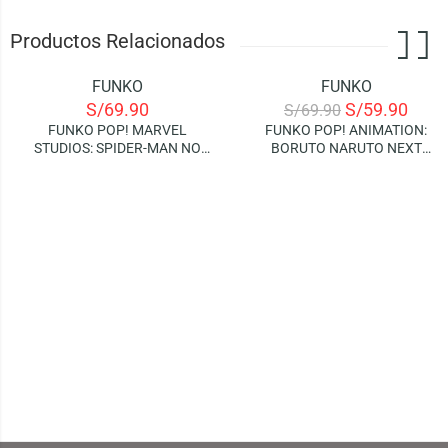
Productos Relacionados
FUNKO
FUNKO
-14%
S/
69.90
S/
59.90
S/
69.90
FUNKO POP! MARVEL
FUNKO POP! ANIMATION:
STUDIOS: SPIDER-MAN NO
BORUTO NARUTO NEXT
WAY HOME – DOCTOR
GENERATIONS – BORUTO
STRANGE
(WITH MARKS)