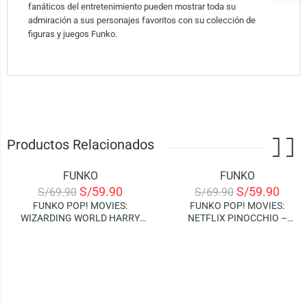
fanáticos del entretenimiento pueden mostrar toda su
admiración a sus personajes favoritos con su colección de
figuras y juegos Funko.
Productos Relacionados
FUNKO
FUNKO
-14%
-14%
S/
59.90
S/
59.90
S/
69.90
S/
69.90
FUNKO POP! MOVIES:
FUNKO POP! MOVIES:
WIZARDING WORLD HARRY
NETFLIX PINOCCHIO –
POTTER – HERMIONE
PINOCCHIO AND CRICKET
GRANGER (CHAMBER OF
SECRETS 20TH)