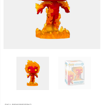
SKU:
889698835862