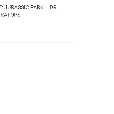
 MOMENT: JURASSIC PARK – DR.
ITH TRICERATOPS
sic Park
 1198
: 12 cms.
s