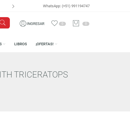
WhatsApp: (+51) 991194747
VISÍTANOS EN
CEN
INGRESAR
0
0
LICENCIAS
LIBROS
¡OFERTAS!
TLER WITH TRICERATOPS