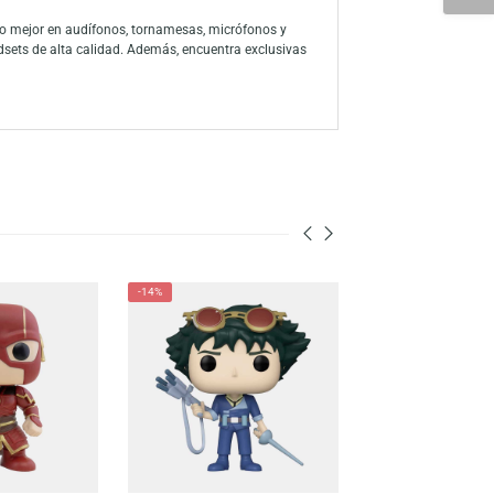
resionante coleccionable captura el instante en que la Dra. Sattler
para los aficionados a Jurassic Park y los coleccionistas de Funko.
 a través de la amplia línea de productos, han consolidado a la marca
ón a sus personajes favoritos con su colección de figuras y juegos
 para descubrir lo mejor en audífonos, tornamesas, micrófonos y
s, mouse y headsets de alta calidad. Además, encuentra exclusivas
nen para ti.
-14%