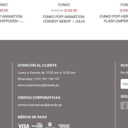
FUNKO
FUNKO
S/
89.90
S/
54.90
S/
69.90
KO POP! ANIMATION:
F
FUNKO POP! ANIMATION:
RUTO SHIPPUDEN –
COWBOY BEBOP – JULIA
I (RAIKIRI) | GLOWS IN
ARK (SPECIAL EDITION)