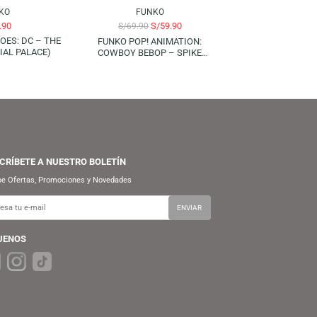
FUNKO
FUNKO
S/
69.90
S/
59.90
S/
69.90
UNKO POP! HEROES: DC – THE
FUNKO POP! ANIMATION:
FLASH (IMPERIAL PALACE)
COWBOY BEBOP – SPIKE
SPIEGEL