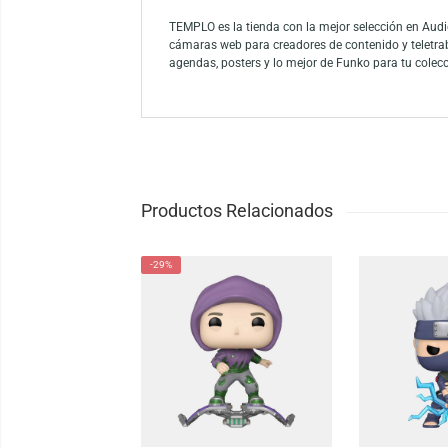
Sumérgete en la emocionante escena de Jura
interactúa con un Triceratops. La atención 
Revive la magia del parque y agrega este 
Funko es la marca líder entre los conocedor
como el mayor propietario de licencias del
Funko.
TEMPLO es la tienda con la mejor selección
cámaras web para creadores de contenido y
agendas, posters y lo mejor de Funko para 
Productos Relacionados
-29%