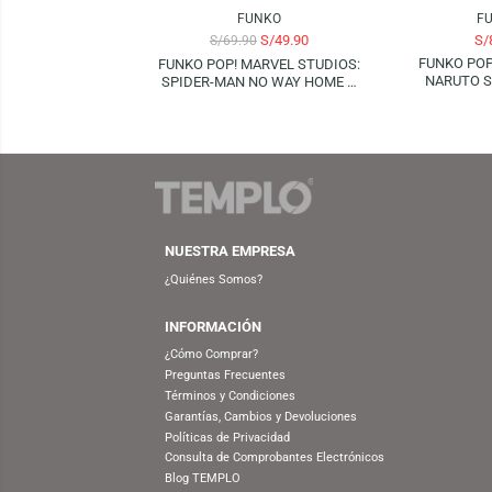
FUNKO
S/
49.90
S/
69.90
FUN
FUNKO POP! MARVEL STUDIOS:
NA
SPIDER-MAN NO WAY HOME –
KAKASH
GREEN GOBLIN
THE D