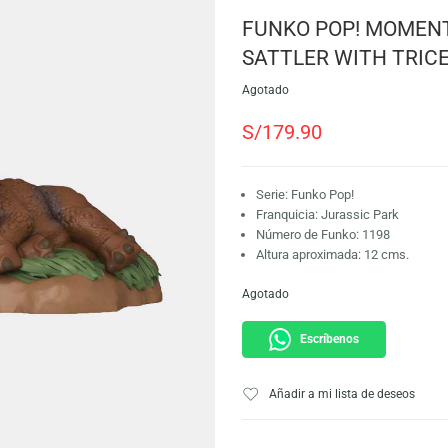
SKU:
889698624732
Marca:
Funko
FUNKO POP!
SATTLER W
Agotado
S/
179.90
Serie: Funko Pop!
Franquicia: Juras
Número de Funko:
Altura aproximada
Agotado
Escríbeno