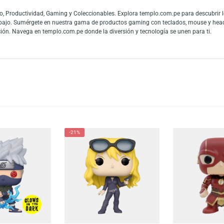
ssic Park con el Funko Pop! Moment: Dr. Sattler with Triceratops. Este imp
a los detalles y la calidad hacen de esta pieza una adición imprescindible 
momento épico a tu colección hoy mismo.
es y fans de las figuras de colección. La gran conexión con la cultura pop
 mundo y los fanáticos del entretenimiento pueden mostrar toda su admiraci
 en Audio, Productividad, Gaming y Coleccionables. Explora templo.com.pe
 teletrabajo. Sumérgete en nuestra gama de productos gaming con teclado
tu colección. Navega en templo.com.pe donde la diversión y tecnología se u
-21%