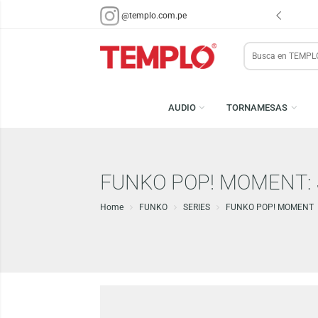
ENVÍOS EN 48 HRS.
PARA LIMA Y CALLAO (*)
@templo.com.pe
Search
here
AUDIO
TORNAMESA
FUNKO POP! MOMEN
Home
FUNKO
SERIES
FUNKO POP! 