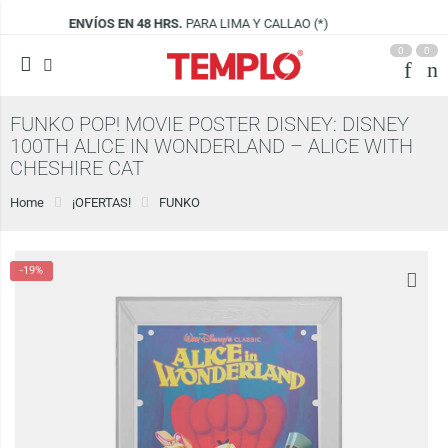
MA Y CALLAO (*)
VISÍTANOS EN
CENCO LI
0
0
FUNKO POP! MOVIE POSTER DISNEY: DISNEY
100TH ALICE IN WONDERLAND – ALICE WITH
CHESHIRE CAT
Home
¡OFERTAS!
FUNKO
-19%