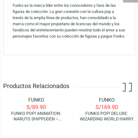
Funko es la marca líder entre los conocedores y fans de las
figuras de colección. La gran conexión con la cultura pop a
través de la amplia línea de productos, han consolidado a la
marca como el mayor propietario de licencias del mundo y los
fanáticos del entretenimiento pueden mostrar todo el amor a sus
personajes favoritos con su colección de figuras y juegos Funko.
Productos Relacionados
FUNKO
FUNKO
S/
89.90
S/
169.90
FUNKO POP! ANIMATION:
FUNKO POP! DELUXE:
NARUTO SHIPPUDEN –
WIZARDING WORLD HARRY
KAKASHI (RAIKIRI) | GLOWS IN
POTTER – ALBUS
THE DARK (SPECIAL EDITION)
DUMBLEDORE WITH HOG’S
HEAD INN