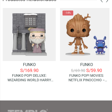
-14%
FUNKO
FUNKO
S/
169.90
S/
59.90
S/
69.90
FUNKO POP! DELUXE:
FUNKO POP! MOVIES:
WIZARDING WORLD HARRY
NETFLIX PINOCCHIO –
POTTER – ALBUS
PINOCCHIO AND CRICKET
DUMBLEDORE WITH HOG’S
HEAD INN