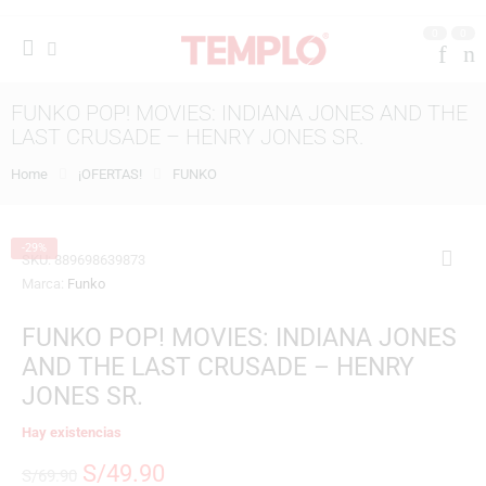
0
0
FUNKO POP! MOVIES: INDIANA JONES AND THE
LAST CRUSADE – HENRY JONES SR.
Home
¡OFERTAS!
FUNKO
-29%
SKU:
889698639873
Marca:
Funko
FUNKO POP! MOVIES: INDIANA JONES
AND THE LAST CRUSADE – HENRY
JONES SR.
Hay existencias
S/
49.90
S/
69.90