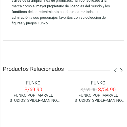
través de la amplia línea de productos, han consolidado a la
marca como el mayor propietario de licencias del mundo y los
fanáticos del entretenimiento pueden mostrar toda su
admiración a sus personajes favoritos con su colección de
figuras y juegos Funko.
Productos Relacionados
FUNKO
FUNKO
-21%
S/
69.90
S/
54.90
S/
69.90
FUNKO POP! MARVEL
FUNKO POP! MARVEL
STUDIOS: SPIDER-MAN NO
STUDIOS: SPIDER-MAN NO
WAY HOME – DOCTOR
WAY HOME – ELECTRO
STRANGE