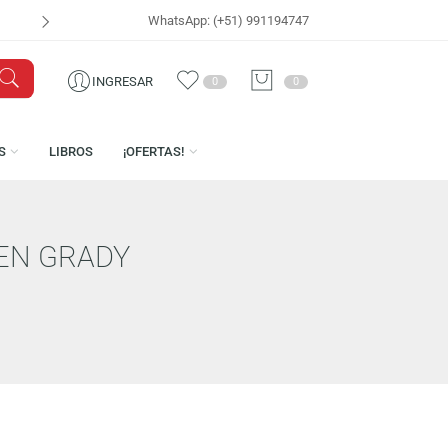
WhatsApp: (+51) 991194747
VISÍTANOS EN
CEN
INGRESAR
0
0
LICENCIAS
LIBROS
¡OFERTAS!
N – OWEN GRADY