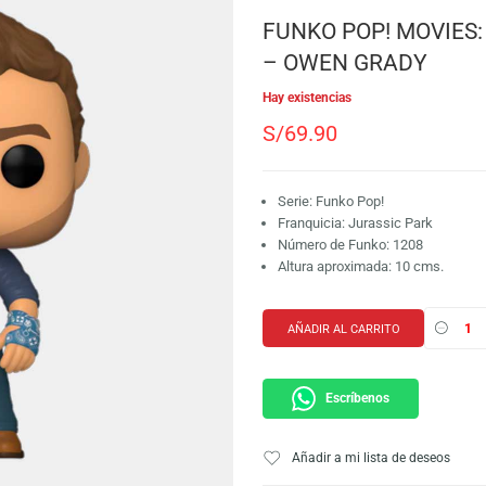
SKU:
889698552950
Marca:
Funko
FUNKO POP!
– OWEN GR
Hay existencias
S/
69.90
Serie: Funko Pop!
Franquicia: Juras
Número de Funko:
Altura aproximada
AÑADIR AL CARRI