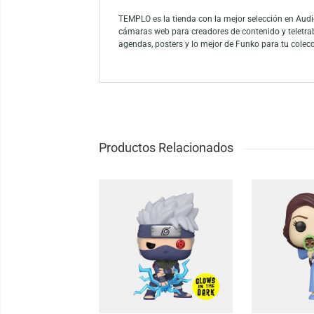
Añade acción a tu colección con el Funko P
reflejan su papel crucial en la película. Pe
Grady en tu vitrina!
Funko es la marca líder entre los conocedor
como el mayor propietario de licencias del
Funko.
TEMPLO es la tienda con la mejor selección
cámaras web para creadores de contenido y
agendas, posters y lo mejor de Funko para 
Productos Relacionados