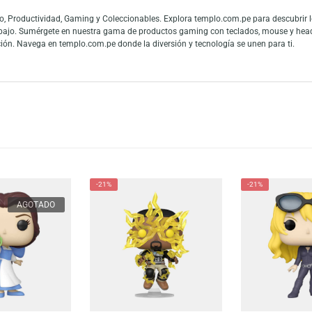
op! Movies: Jurassic World Dominion – Owen Grady. Este valiente personaje,
rfecto para los seguidores de la saga, este Funko es ideal para revivir las 
es y fans de las figuras de colección. La gran conexión con la cultura pop
 mundo y los fanáticos del entretenimiento pueden mostrar toda su admiraci
 en Audio, Productividad, Gaming y Coleccionables. Explora templo.com.pe
 teletrabajo. Sumérgete en nuestra gama de productos gaming con teclado
tu colección. Navega en templo.com.pe donde la diversión y tecnología se u
-21%