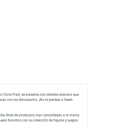
s
a de deseos