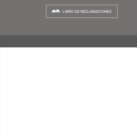
NUESTRA EMPRESA
¿Quiénes Somos?
INFORMACIÓN
¿Cómo Comprar?
Preguntas Frecuentes
Términos y Condiciones
Garantías, Cambios y Devoluciones
Políticas de Privacidad
Consulta de Comprobantes Electrónicos
Blog TEMPLO
LIBRO DE RECLAMACIONES