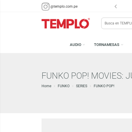
ENVÍOS EN 48 HRS.
PARA LIMA Y CALLAO (*)
@templo.com.pe
Search
here
AUDIO
TORNAMESA
FUNKO POP! MOVIE
Home
FUNKO
SERIES
FUNKO POP!