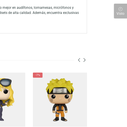
 interpretado por Chris Pratt, se presenta con detalles precisos que
emocionantes aventuras con los dinosaurios. ¡No te pierdas a Owen
 a través de la amplia línea de productos, han consolidado a la marca
ón a sus personajes favoritos con su colección de figuras y juegos
 para descubrir lo mejor en audífonos, tornamesas, micrófonos y
s, mouse y headsets de alta calidad. Además, encuentra exclusivas
nen para ti.
-21%
-7%