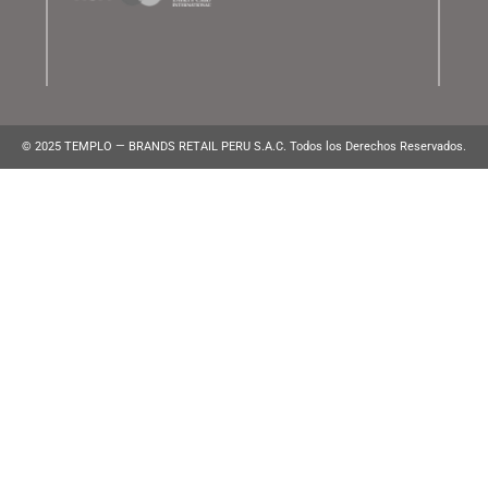
ATENCIÓN AL CLIENTE
Lunes a Viernes de 10:00 am a 10:00 pm
WhatsApp:
(+51) 991 194 747
atencionalcliente@brands.pe
VENTAS CORPORATIVAS
ventascorporativas@brands.pe
MEDIOS DE PAGO
© 2025 TEMPLO — BRANDS RETAIL PERU S.A.C. Todos los Derecho