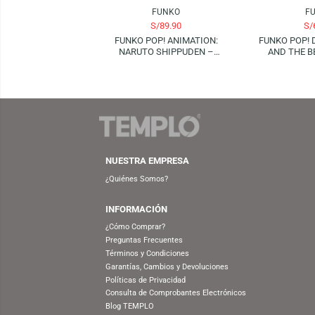
FUNKO
S/
89.90
FUNKO POP! ANIMATION:
FUNKO
NARUTO SHIPPUDEN –
AND
KAKASHI (RAIKIRI) | GLOWS IN
THE DARK (SPECIAL EDITION)