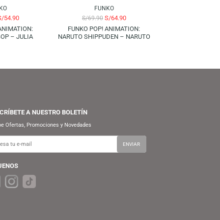
FUNKO
FUNKO
S/
54.90
S/
64.90
S/
69.90
S/
69.90
FUNKO POP! ANIMATION:
FUNKO POP! ANIMATION:
COWBOY BEBOP – JULIA
NARUTO SHIPPUDEN – NARUTO