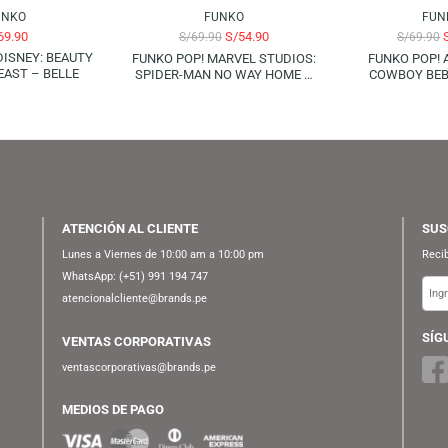
AGOTADO
FUNKO
FUNKO
S/
69.90
S/
54.90
S/
69.90
 POP! DISNEY: BEAUTY
FUNKO POP! MARVEL STUDIOS:
 THE BEAST – BELLE
SPIDER-MAN NO WAY HOME –
ELECTRO