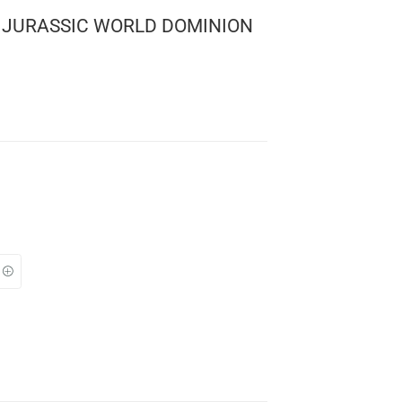
 MOVIES: JURASSIC WORLD DOMINION
ADY
sic Park
 1208
: 10 cms.
TO