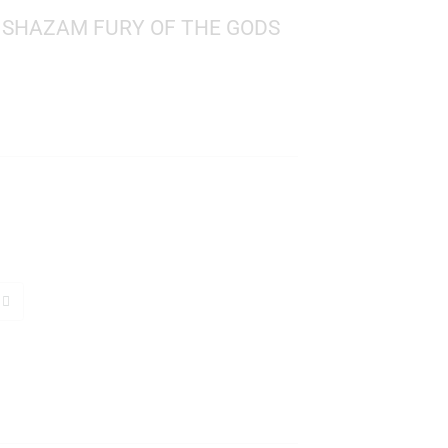
 MOVIES: SHAZAM FURY OF THE GODS
omics
 1281
: 10 cms
TO