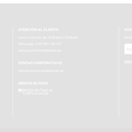
ATENCIÓN AL CLIENTE
Lunes a Viernes de 10:00 am a 10:00 pm
WhatsApp:
(+51) 991 194 747
atencionalcliente@brands.pe
VENTAS CORPORATIVAS
ventascorporativas@brands.pe