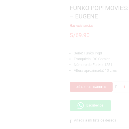
SKU:
889698691215
Marca:
Funko
FUNKO POP!
– EUGENE
Hay existencias
S/
69.90
Serie: Funko Pop!
Franquicia: DC C
Número de Funko:
Altura aproximada
AÑADIR AL CARRI