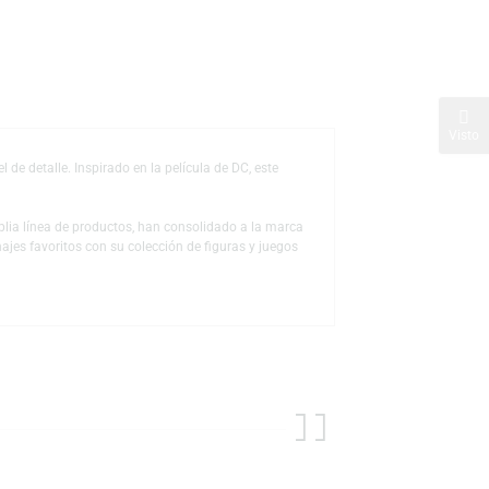
s
de deseos
 y gran nivel de detalle. Inspirado en la película de DC, este
héroes.
 a través de la amplia línea de productos, han consolidado a la marca
ón a sus personajes favoritos con su colección de figuras y juegos