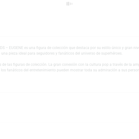
Escríbeno
Añadir a mi lista 
GODS – EUGENE es una figura de colección que destaca por su estilo único
, siendo una pieza ideal para seguidores y fanáticos del universo de super
es y fans de las figuras de colección. La gran conexión con la cultura pop
 mundo y los fanáticos del entretenimiento pueden mostrar toda su admiraci