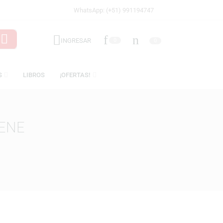
WhatsApp: (+51) 991194747
INGRESAR
0
LICENCIAS
LIBROS
¡OFERTAS!
 – EUGENE