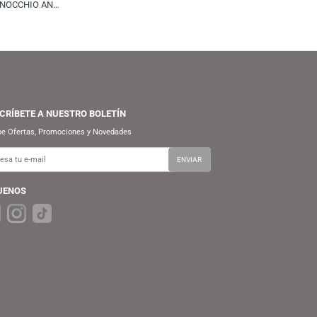
FUNKO
S/
59.90
S/
69.90
FUNKO POP! MOVIES: NETFLIX
PINOCCHIO – PINOCCHIO AND
CRICKET
SUSCRÍBETE A NUESTRO BOLETÍN
Recibe Ofertas, Promociones y Novedades