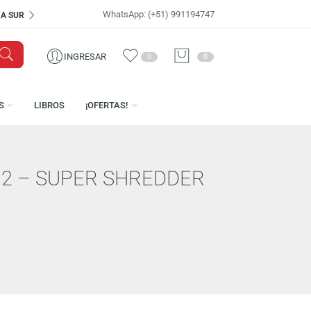
WhatsApp: (+51) 991194747
VISÍTANOS EN
CEN
INGRESAR
0
0
LICENCIAS
LIBROS
¡OFERTAS!
URTLES 2 – SUPER SHREDDER