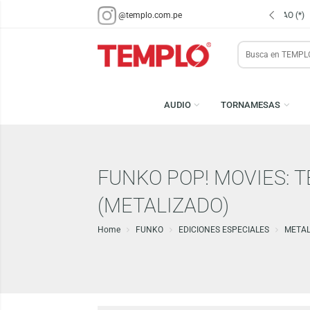
ENVÍOS EN 48 HRS.
PARA LIMA Y CALLAO (*)
@templo.com.pe
Search
here
AUDIO
TORNAMESA
FUNKO POP! MOVIE
(METALIZADO)
Home
FUNKO
EDICIONES ESPECIALES