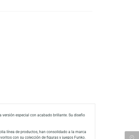
s
a de deseos