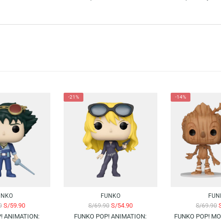
NJA TURTLES 2 – SUPER SHREDDER (METALIZADO) muestra al poderoso vil
sonaje, convirtiéndolo en una figura Funko Pop ideal para fans y coleccionis
es y fans de las figuras de colección. La gran conexión con la cultura pop
 mundo y los fanáticos del entretenimiento pueden mostrar todo el amor a s
-21%