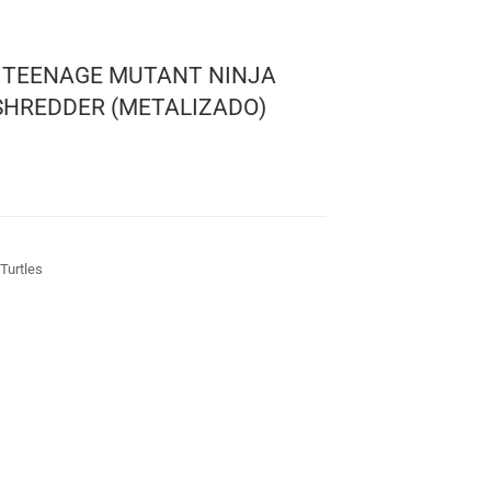
! MOVIES: TEENAGE MUTANT NINJA
– SUPER SHREDDER (METALIZADO)
ge Mutant Ninja Turtles
 1138
: 10 cms.
TO