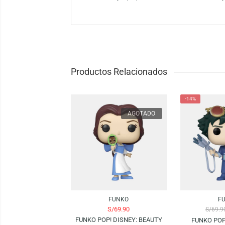
El FUNKO POP! MOVIES: TEENAGE MUTANT NI
detallado resalta la fuerza y estilo del per
Funko es la marca líder entre los conocedor
como el mayor propietario de licencias del
Productos Relacionados
-14%
AGOTADO