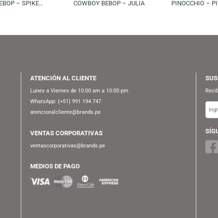
FUNKO
FUNKO
S/
59.90
S/
54.90
S/
69.90
S/
69.90
KO POP! ANIMATION:
FUNKO POP! ANIMATION:
BOY BEBOP – SPIKE
COWBOY BEBOP – JULIA
SPIEGEL
ATENCIÓN AL CLIENTE
Lunes a Viernes de 10:00 am a 10:00 pm
WhatsApp:
(+51) 991 194 747