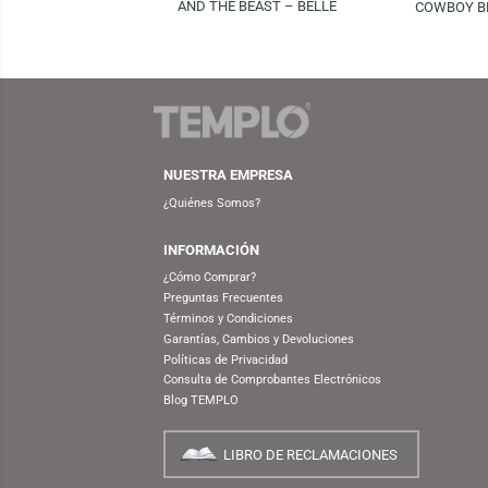
FUNKO
S/
69.90
FUNKO POP! DISNEY: BEAUTY
FUN
AND THE BEAST – BELLE
COW
NUESTRA EMPRESA
¿Quiénes Somos?