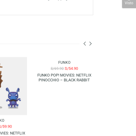
lano en una versión especial con acabado brillante. Su diseño
tas exigentes.
 a través de la amplia línea de productos, han consolidado a la marca
us personajes favoritos con su colección de figuras y juegos Funko.
-14%
-21%
FUNKO
S/
54.90
S/
69.90
FUNKO POP! MOVIES: NETFLIX
PINOCCHIO – BLACK RABBIT