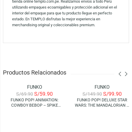
tienda online templo.com.pe. Realizamos envíos a todo Perú
utilizando empaques ecoamigables y protección adicional en el
interior del empaque para que tu producto llegue en perfecto
estado. En TEMPLO disfrutas la mejor experiencia en
merchandising original y coleccionables premium.
Productos Relacionados
FUNKO
FUNKO
-14%
-33%
S/
59.90
S/
99.90
S/
69.90
S/
149.90
FUNKO POP! ANIMATION:
FUNKO POP! DELUXE STAR
COWBOY BEBOP – SPIKE
WARS: THE MANDALORIAN –
SPIEGEL
GROGU USING THE FORCE
(LIGHTS AND SOUND!)