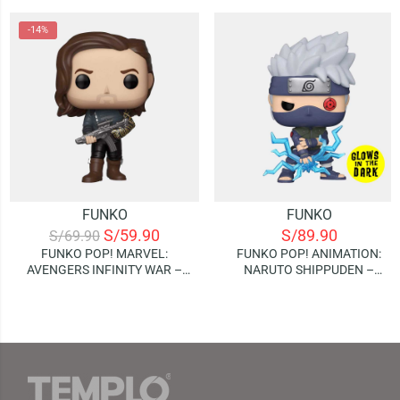
-14%
FUNKO
FUNKO
S/
59.90
S/
89.90
S/
69.90
FUNKO POP! MARVEL:
FUNKO POP! ANIMATION:
AVENGERS INFINITY WAR –
NARUTO SHIPPUDEN –
BUCKY BARNES
KAKASHI (RAIKIRI) | GLOWS IN
THE DARK (SPECIAL EDITION)