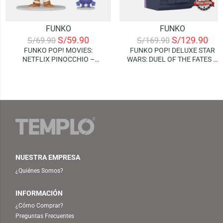
FUNKO
FUNKO
S/
59.90
S/
129.90
S/
69.90
S/
169.90
FUNKO POP! MOVIES:
FUNKO POP! DELUXE STAR
NETFLIX PINOCCHIO –
WARS: DUEL OF THE FATES –
PINOCCHIO AND CRICKET
QUI-GON JINN (SPECIAL
EDITION)
NUESTRA EMPRESA
¿Quiénes Somos?
INFORMACIÓN
¿Cómo Comprar?
Preguntas Frecuentes