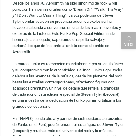
Desde los años 70, Aerosmith ha sido sinónimo de rock & roll
puro, con himnos inmortales como “Dream On”, “Walk This Way”
y “I Don’t Want to Miss a Thing”. La voz poderosa de Steven
Tyler, combinada con su presencia escénica explosiva, ha
llevado a la banda a convertirse en una de las más influyentes y
exitosas de la historia. Este Funko Pop! Special Edition rinde
homenaje a su legado, capturando el espíritu salvaje y
Visto
carismático que define tanto al artista como al sonido de
Aerosmith.
La marca Funko es reconocida mundialmente por su estilo único
y su compromiso con la autenticidad. La línea Funko Pop! Rocks
celebra a las leyendas de la música, desde los pioneros del rock
hasta las estrellas contemporáneas, ofreciendo figuras con
acabados premium y un nivel de detalle que refleja la grandeza
de cada ícono. Esta edición especial de Steven Tyler (Leopard)
es una muestra de la dedicación de Funko por inmortalizar a los
grandes del escenario.
En TEMPLO, tienda oficial y partner de distribuidores autorizados
de Funko en el Perú, podrás encontrar esta figura de Steven Tyler
(Leopard) y muchas más del universo del rock y la música.