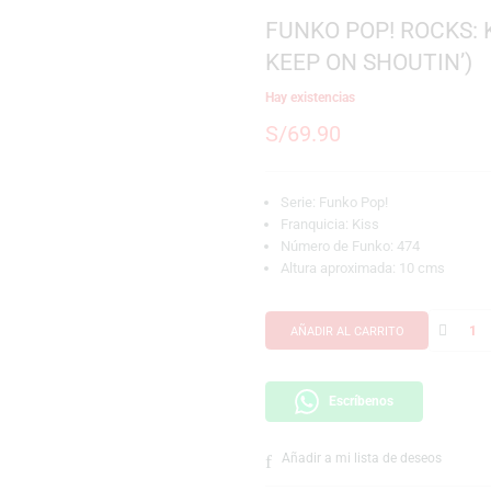
SKU:
889698841238
Marca:
Funko
FUNKO POP!
KEEP ON SH
Hay existencias
S/
69.90
Serie: Funko Pop!
Franquicia: Kiss
Número de Funko:
Altura aproximada
AÑADIR AL CARRI