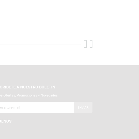
la línea Funko Pop! Rocks, Funko rinde homenaje a los artistas y
ables. Cada figura está diseñada para capturar la esencia del músico
ciales y autorizados de Funko, con tiendas físicas y nuestra tienda
r del empaque para que tu producto llegue en perfecto estado. En