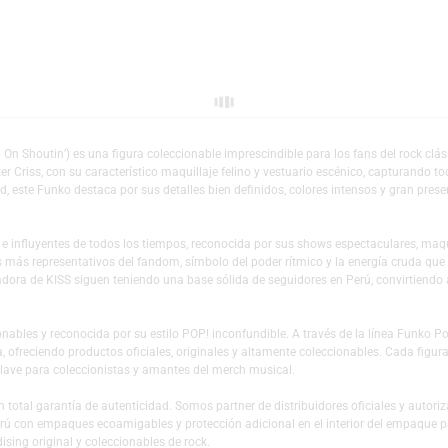
Escríbeno
Añadir a mi lista 
 Keep On Shoutin’) es una figura coleccionable imprescindible para los fan
o de Peter Criss, con su característico maquillaje felino y vestuario escéni
a calidad, este Funko destaca por sus detalles bien definidos, colores intens
ndarias e influyentes de todos los tiempos, reconocida por sus shows esp
sonajes más representativos del fandom, símbolo del poder rítmico y la en
provocadora de KISS siguen teniendo una base sólida de seguidores en Per