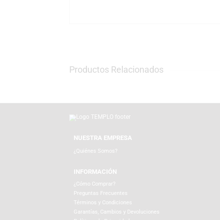
La marca Funko es líder mundial en figuras 
bandas más importantes de la historia de l
y su impacto cultural, convirtiéndose en u
En TEMPLO, encuentras este Funko Pop! de KI
online templo.com.pe. Realizamos envíos a 
TEMPLO disfrutas la mejor experiencia en m
Productos Relacionados