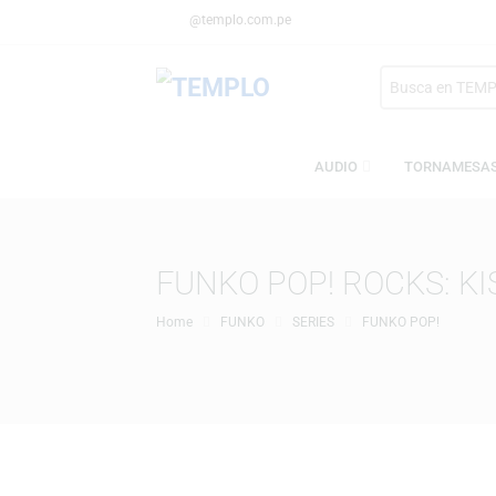
@templo.com.pe
Search
here
AUDIO
TORN
FUNKO POP! ROCKS:
Home
FUNKO
SERIES
FUNKO POP!