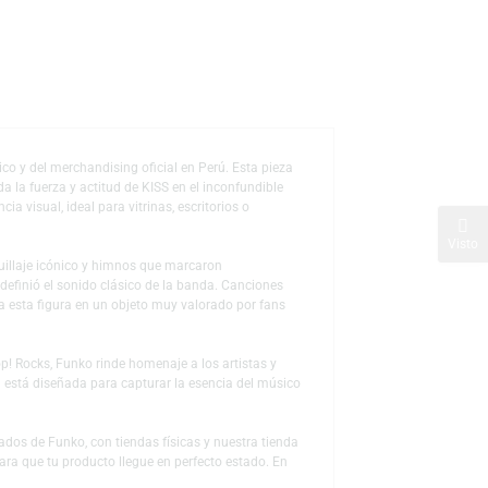
s
de deseos
s del rock clásico y del merchandising oficial en Perú. Esta pieza
co, capturando toda la fuerza y actitud de KISS en el inconfundible
os y gran presencia visual, ideal para vitrinas, escritorios o
ectaculares, maquillaje icónico y himnos que marcaron
ergía cruda que definió el sonido clásico de la banda. Canciones
ú, convirtiendo a esta figura en un objeto muy valorado por fans