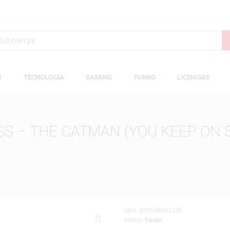
AMESAS
TECNOLOGÍA
GAMING
FUNKO
L
 KISS – THE CATMAN (YOU KE