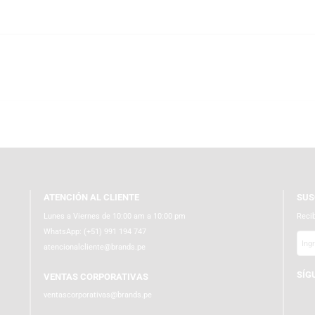
coleccionables y reconocida por su estilo POP! inconfundible. A través de 
a música, ofreciendo productos oficiales, originales y altamente coleccion
na pieza clave para coleccionistas y amantes del merch musical.
SS con total garantía de autenticidad. Somos partner de distribuidores ofi
todo Perú con empaques ecoamigables y protección adicional en el interio
erchandising original y coleccionables de rock.