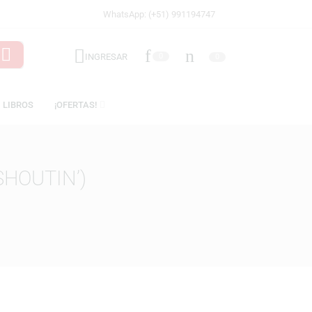
WhatsApp: (+51) 991194747
INGRESAR
0
ICENCIAS
LIBROS
¡OFERTAS!
EP ON SHOUTIN’)