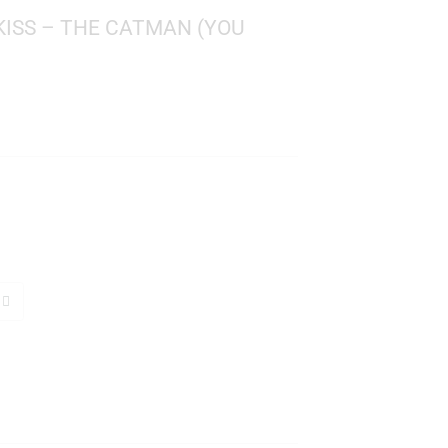
 ROCKS: KISS – THE CATMAN (YOU
OUTIN’)
 474
: 10 cms
TO