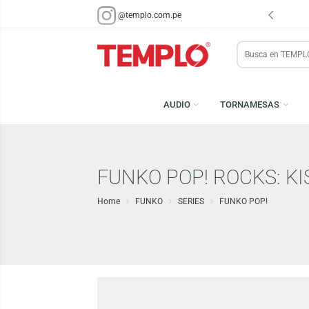
ENVÍOS EN 48 HRS.
PARA LIMA Y CALLAO (*)
@templo.com.pe
Search
here
AUDIO
TORNAMESA
FUNKO POP! ROCKS:
Home
FUNKO
SERIES
FUNKO POP!