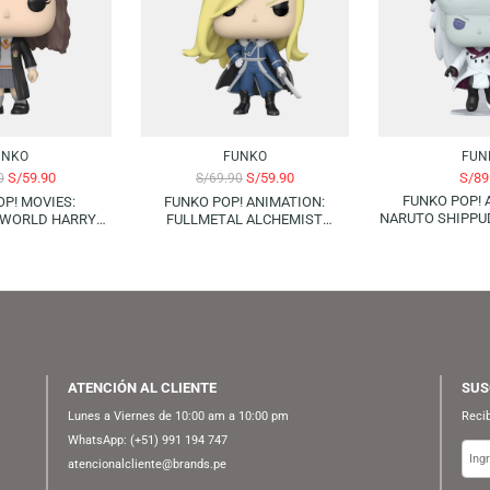
-14%
FUNKO
FUNKO
S/
59.90
S/
59.90
S/
69.90
S/
69.90
UNKO POP! MOVIES:
FUNKO POP! ANIMATION:
N
ARDING WORLD HARRY
FULLMETAL ALCHEMIST
U
R – HERMIONE GRANGER
BROTHERHOOD – OLIVIER MIRA