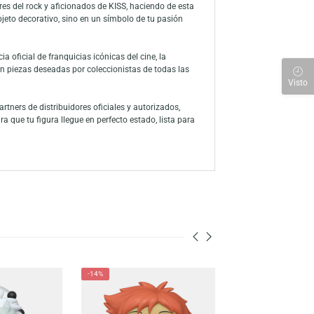
anáticos del rock clásico y los amantes de los Funko Pop! Esta
un diseño detallado y fiel al estilo del personaje, este Funko Pop!
d y tamaño ideal permiten que destaque tanto en espacios personales
S, ideal para fanáticos que buscan expandir su repertorio de figuras
 tiempos, conocida por sus actuaciones teatrales, maquillaje
a entre seguidores del rock y aficionados de KISS, haciendo de esta
te no solo en un objeto decorativo, sino en un símbolo de tu pasión
nicos y licencia oficial de franquicias icónicas del cine, la
l, convirtiéndose en piezas deseadas por coleccionistas de todas las
m.pe. Somos partners de distribuidores oficiales y autorizados,
el interior para que tu figura llegue en perfecto estado, lista para