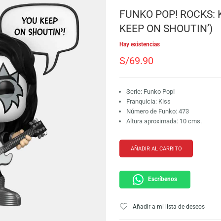
SKU:
889698841252
Marca:
Funko
FUNKO POP!
KEEP ON SH
Hay existencias
S/
69.90
Serie: Funko Pop!
Franquicia: Kiss
Número de Funko:
Altura aproximada
AÑADIR AL CARRI