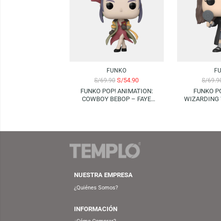
Productos Relacionados
-21%
-14%
FUNKO
S/
54.90
S/
69.90
FUNKO POP! ANIMATION:
F
COWBOY BEBOP – FAYE
WIZ
VALENTINE
POTTE