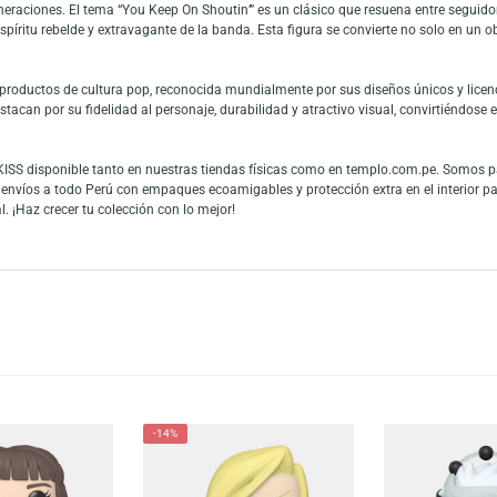
 Keep On Shoutin’) es una figura coleccionable imprescindible para los f
iembro de KISS con su icónico traje espacial y maquillaje emblemático. Con 
critorios o en tu rincón de colección rockera. Su fabricación de alta calida
to es una pieza de colección que refleja la energía y estética única de KIS
niverso de KISS, una de las bandas de rock más emblemáticas de todos los
cado generaciones. El tema “You Keep On Shoutin’” es un clásico que resuen
ativo del espíritu rebelde y extravagante de la banda. Esta figura se convier
nables y productos de cultura pop, reconocida mundialmente por sus diseños ú
op! se destacan por su fidelidad al personaje, durabilidad y atractivo visua
s de KISS disponible tanto en nuestras tiendas físicas como en templo.co
izamos envíos a todo Perú con empaques ecoamigables y protección extra en 
o especial. ¡Haz crecer tu colección con lo mejor!