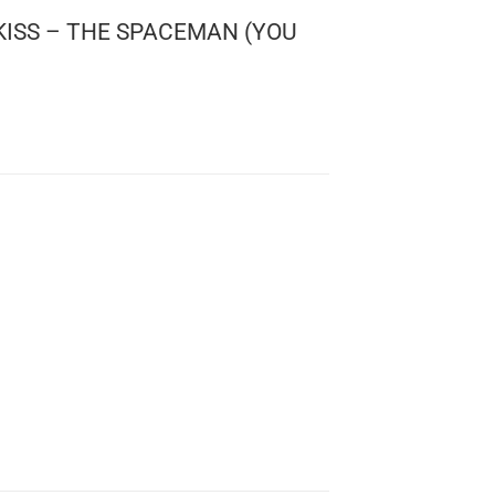
 ROCKS: KISS – THE SPACEMAN (YOU
OUTIN’)
 473
: 10 cms.
TO