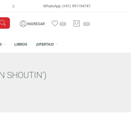
WhatsApp: (+51) 991194747
VISÍTANOS EN
CEN
INGRESAR
0
0
LICENCIAS
LIBROS
¡OFERTAS!
KEEP ON SHOUTIN’)