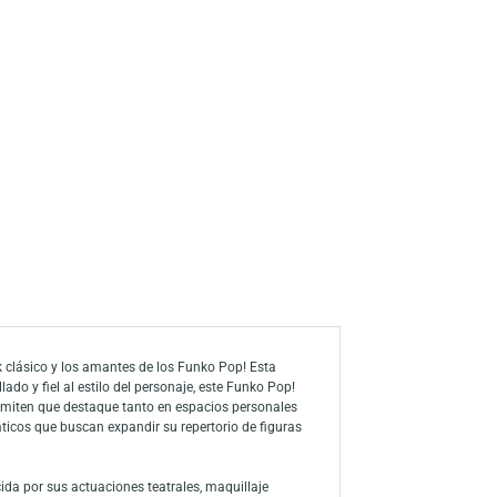
s
a de deseos