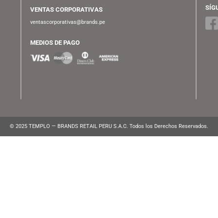
BER OF SECRETS 20TH)
ARMSTRONG
ATENCIÓN AL CLIENTE
Lunes a Viernes de 10:00 am a 10:00 pm
WhatsApp:
(+51) 991 194 747
atencionalcliente@brands.pe
VENTAS CORPORATIVAS
ventascorporativas@brands.pe
MEDIOS DE PAGO