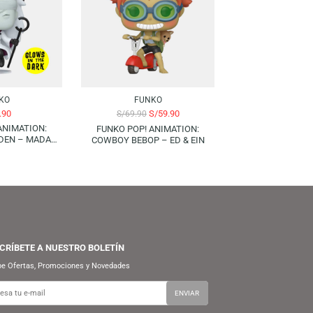
-14%
FUNKO
FUNKO
S/
89.90
S/
59.90
S/
69.90
FUNKO POP! ANIMATION:
FUNKO POP! ANIMATION:
ARUTO SHIPPUDEN – MADARA
COWBOY BEBOP – ED & EIN
CHIHA (SIX PATHS) | GLOWS IN