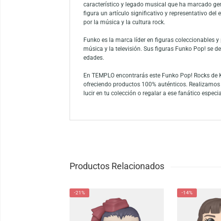
Funko Pop! Rocks: KISS – The Spaceman (You
edición captura la esencia del legendario m
es perfecto para exhibir en estanterías, es
como en exhibiciones temáticas. Este produc
y memorabilia del grupo.
El Funko Pop! The Spaceman pertenece al u
característico y legado musical que ha mar
figura un artículo significativo y represent
por la música y la cultura rock.
Funko es la marca líder en figuras coleccio
música y la televisión. Sus figuras Funko P
edades.
En TEMPLO encontrarás este Funko Pop! Rock
ofreciendo productos 100% auténticos. Real
lucir en tu colección o regalar a ese fanátic