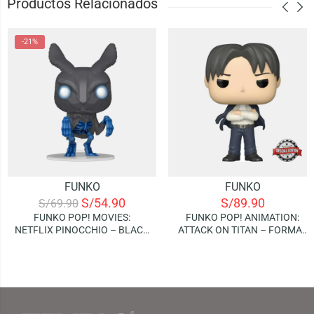
Productos Relacionados
-21%
FUNKO
FUNKO
S/
54.90
S/
89.90
S/
69.90
FUNKO POP! MOVIES:
FUNKO POP! ANIMATION:
NETFLIX PINOCCHIO – BLACK
ATTACK ON TITAN – FORMAL
RABBIT
LEVI (SPECIAL EDITION)