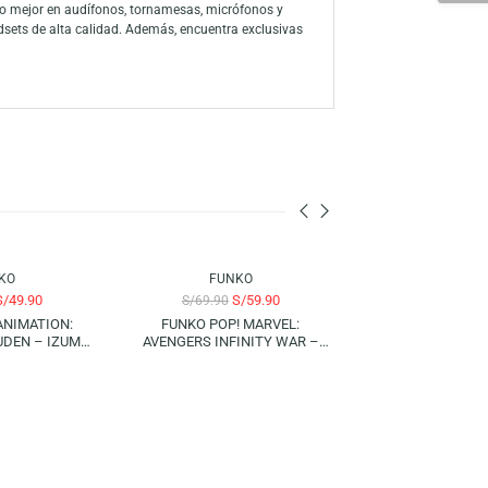
l Rey del Pop en su máximo esplendor. Con detalles asombrosos y un
e el legado musical de Michael Jackson.
 a través de la amplia línea de productos, han consolidado a la marca
ón a sus personajes favoritos con su colección de figuras y juegos
 para descubrir lo mejor en audífonos, tornamesas, micrófonos y
s, mouse y headsets de alta calidad. Además, encuentra exclusivas
nen para ti.
-29%
-14%
FUNKO
FUNKO