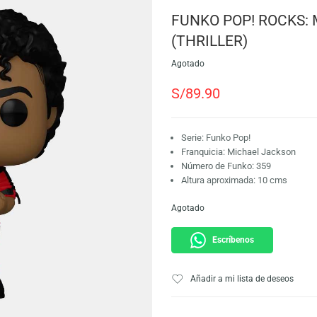
SKU:
889698725910
Marca:
Funko
FUNKO POP!
(THRILLER)
Agotado
S/
89.90
Serie: Funko Pop!
Franquicia: Micha
Número de Funko:
Altura aproximada
Agotado
Escríbeno