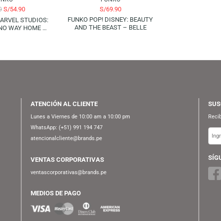
AGOTADO
FUNKO
FUNKO
S/
54.90
S/
69.90
S/
69.90
FUNKO POP! DISNEY: BEAUTY
 POP! MARVEL STUDIOS:
AND THE BEAST – BELLE
R-MAN NO WAY HOME –
ELECTRO
ATENCIÓN AL CLIENTE