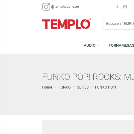
ENVÍOS EN 48 HRS.
PARA LIMA Y CALLAO (*)
@templo.com.pe
Search
here
AUDIO
TORN
FUNKO POP! ROCKS
Home
FUNKO
SERIES
FUNKO POP!