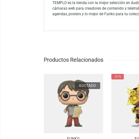
Funko Pop! Rocks presenta a Michael Jackso
diseño auténtico, es un imprescindible para
Funko es la marca líder entre los conocedor
como el mayor propietario de licencias del
Funko.
TEMPLO es la tienda con la mejor selección
cámaras web para creadores de contenido y
agendas, posters y lo mejor de Funko para 
Productos Relacionados
-21%