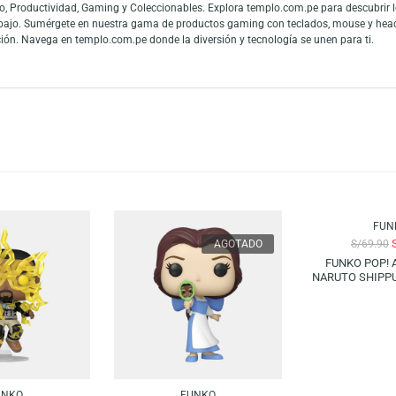
n en su icónico atuendo de «Thriller». Esta figura captura la esencia de
 los fanáticos de la música. Añade esta pieza única a tu colección y reviv
es y fans de las figuras de colección. La gran conexión con la cultura pop
 mundo y los fanáticos del entretenimiento pueden mostrar toda su admiraci
 en Audio, Productividad, Gaming y Coleccionables. Explora templo.com.pe
 teletrabajo. Sumérgete en nuestra gama de productos gaming con teclado
tu colección. Navega en templo.com.pe donde la diversión y tecnología se u