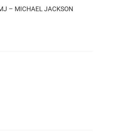
 ROCKS: MJ – MICHAEL JACKSON
el Jackson
 359
: 10 cms
s