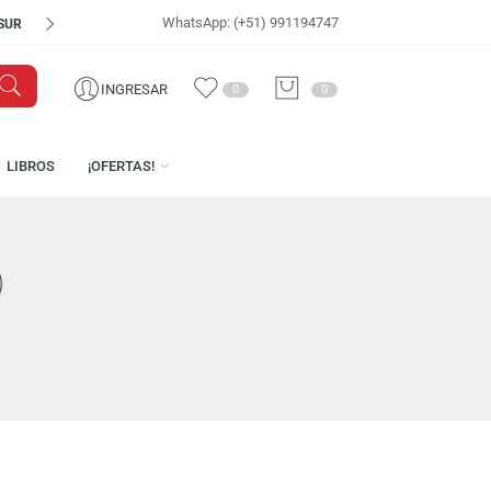
WhatsApp: (+51) 991194747
VISÍTANOS EN
CEN
INGRESAR
0
0
ICENCIAS
LIBROS
¡OFERTAS!
RILLER)