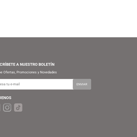
S/
49.90
S/
59.90
S/
69.90
S/
69.90
FUNKO POP! ANIMATION:
FUNKO POP! MARVEL:
NARUTO SHIPPUDEN – IZUMO
AVENGERS INFINITY WAR –
KAMISUKI
BUCKY BARNES
SUSCRÍBETE A NUESTRO BOLETÍN