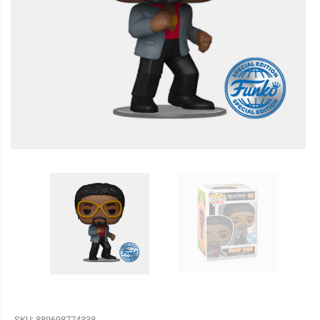
SKU:
889698774338