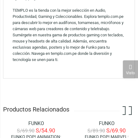
TEMPLO es la tienda con la mejor selección en Audio,
Productividad, Gaming y Coleccionables. Explora templo.com.pe
para descubrir lo mejor en audífonos, tornamesas, micrófonos y
cámaras web para creadores de contenido y teletrabajo.
Sumérgete en nuestra gama de productos gaming con teclados,
mouse y headsets de alta calidad. Además, encuentra
exclusivas agendas, posters y lo mejor de Funko para tu
colección. Navega en templo.com.pe donde la diversión y
tecnología se unen para ti.
Visto
Productos Relacionados
FUNKO
FUNKO
-21%
-22%
S/
54.90
S/
69.90
S/
69.90
S/
89.90
FUNKO POP! ANIMATION:
FUNKO POP! MARVEL: