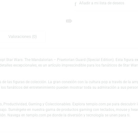
Escríbeno
Añadir a mi lista 
nal
Valoraciones (0)
 Funko Pop! Star Wars: The Mandalorian – Praetorian Guard (Special Editio
te. Con detalles excepcionales, es un artículo imprescindible para los faná
es y fans de las figuras de colección. La gran conexión con la cultura pop
 mundo y los fanáticos del entretenimiento pueden mostrar toda su admiraci