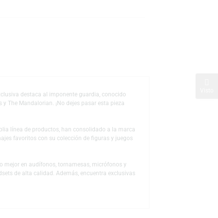
s
de deseos
n). Esta figura exclusiva destaca al imponente guardia, conocido
ticos de Star Wars y The Mandalorian. ¡No dejes pasar esta pieza
 a través de la amplia línea de productos, han consolidado a la marca
ón a sus personajes favoritos con su colección de figuras y juegos