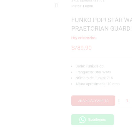
SKU:
889698783408
Marca:
Funko
FUNKO POP
PRAETORIA
Hay existencias
S/
89.90
Serie: Funko Pop!
Franquicia: Star 
Número de Funko:
Altura aproximada
AÑADIR AL CARRI