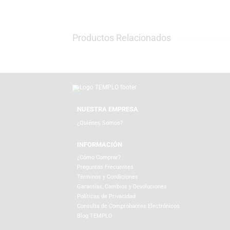
TEMPLO es la tienda con la mejor selección
cámaras web para creadores de contenido y
agendas, posters y lo mejor de Funko para 
Productos Relacionados
NUESTRA EMPRESA
¿Quiénes Somos?