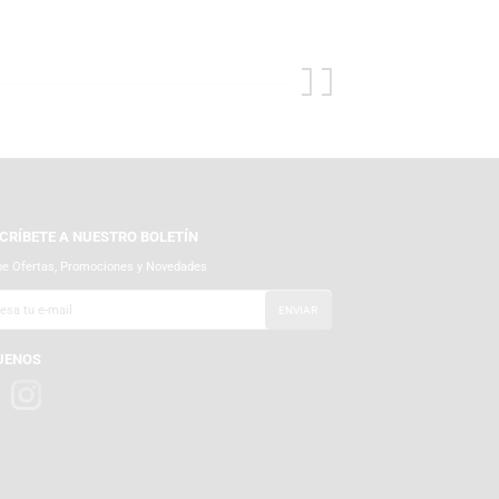
 para descubrir lo mejor en audífonos, tornamesas, micrófonos y
s, mouse y headsets de alta calidad. Además, encuentra exclusivas
nen para ti.
SUSCRÍBETE A NUESTRO BOLETÍN
Recibe Ofertas, Promociones y Novedades