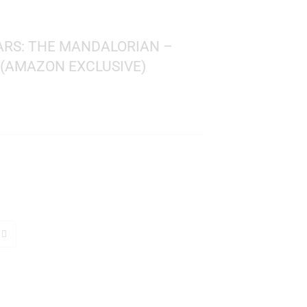
! STAR WARS: THE MANDALORIAN –
N GUARD (AMAZON EXCLUSIVE)
Wars
 715
: 10 cms.
TO