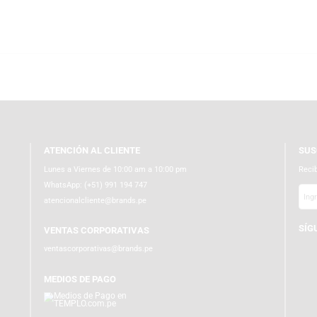
 en Audio, Productividad, Gaming y Coleccionables. Explora templo.com.pe
 teletrabajo. Sumérgete en nuestra gama de productos gaming con teclado
tu colección. Navega en templo.com.pe donde la diversión y tecnología se u
ATENCIÓN AL CLIENTE
Lunes a Viernes de 10:00 am a 10:00 pm
WhatsApp:
(+51) 991 194 747