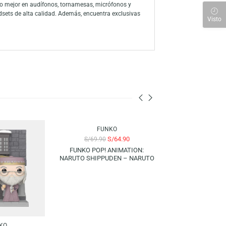
 Charlie intentando volar su cometa, con ese encanto clásico que lo
 a través de la amplia línea de productos, han consolidado a la marca
 sus personajes favoritos con su colección de figuras y juegos
 para descubrir lo mejor en audífonos, tornamesas, micrófonos y
s, mouse y headsets de alta calidad. Además, encuentra exclusivas
e unen para ti.
-7%
FUNKO