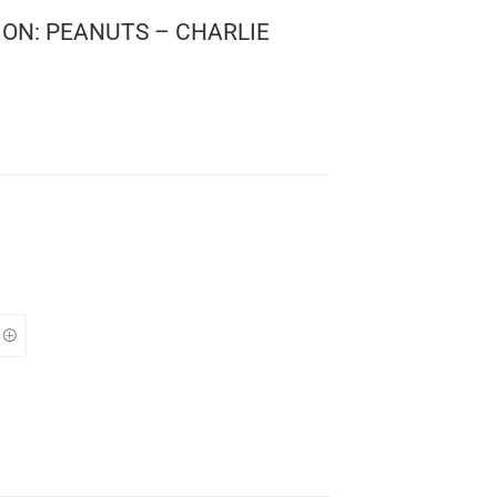
 TELEVISION: PEANUTS – CHARLIE
H KITE
ts
 1678
: 10 cms.
TO