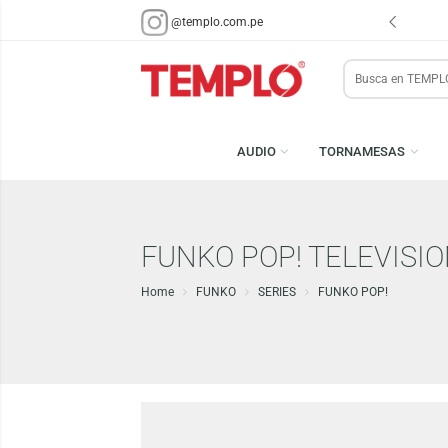
ENVÍOS EN 48 HRS.
PARA LIMA Y CALLAO (*)
@templo.com.pe
Search
here
AUDIO
TORNAMESA
FUNKO POP! TELEV
Home
FUNKO
SERIES
FUNKO POP!