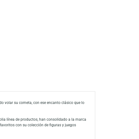
s
a de deseos