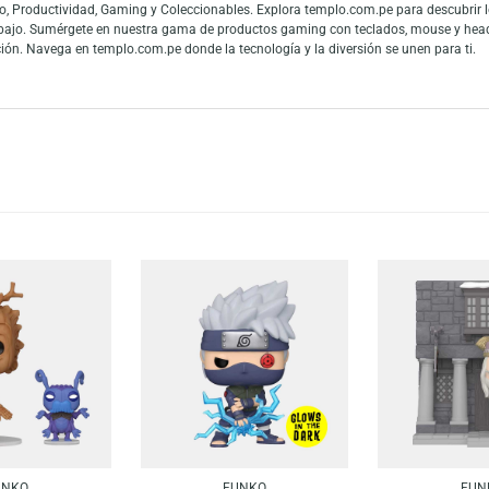
ision: Peanuts – Charlie Brown With Kite. Esta figura muestra al entrañable
oleccionistas que buscan una pieza tierna, icónica y llena de personalidad.
es y fans de las figuras de colección. La gran conexión con la cultura pop
 mundo y los fanáticos del entretenimiento pueden mostrar todo su cariño a
 en Audio, Productividad, Gaming y Coleccionables. Explora templo.com.pe
 teletrabajo. Sumérgete en nuestra gama de productos gaming con teclado
tu colección. Navega en templo.com.pe donde la tecnología y la diversión s