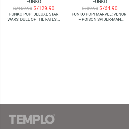
FUNKO
FUNKO
-24%
-28%
S/
129.90
S/
64.90
S/
169.90
S/
89.90
FUNKO POP! DELUXE STAR
FUNKO POP! MARVEL: VENOM
WARS: DUEL OF THE FATES –
– POISON SPIDER-MAN
QUI-GON JINN (SPECIAL
(SPECIAL EDITION)
EDITION)