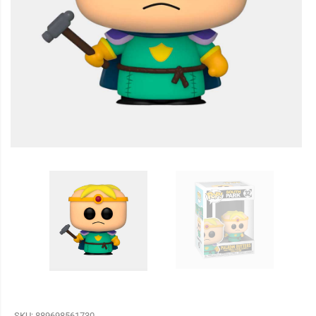
SKU:
889698561730