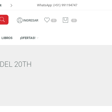
WhatsApp: (+51) 991194747
VISÍTANOS EN
CEN
INGRESAR
0
0
ICENCIAS
LIBROS
¡OFERTAS!
DICIÓN DEL 20TH