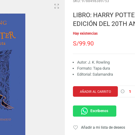
SKU:
978849838975
LIBRO: HAR
EDICIÓN DE
Hay existencias
S/
99.90
Autor: J. K. Rowlin
Formato: Tapa du
Editorial: Salaman
AÑADIR AL CARRI