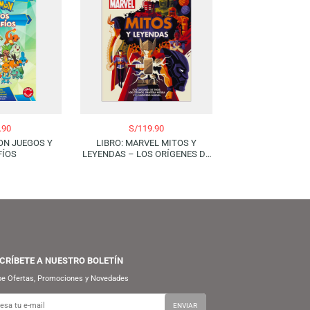
S/
49.90
S/
119.90
LIBRO: POKÉMON JUEGOS Y
LIBRO: MARVEL MITOS Y
DESAFÍOS
LEYENDAS – LOS ORÍGENES DE