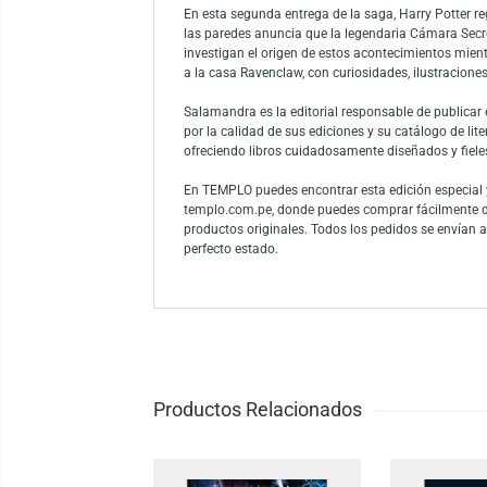
Harry Potter y la Cámara Secreta – Edición
Este libro forma parte de la colección ded
gráficos inspirados en los colores azul y b
es ideal para fans que desean ampliar su c
En esta segunda entrega de la saga, Harry 
las paredes anuncia que la legendaria Cámar
investigan el origen de estos acontecimient
a la casa Ravenclaw, con curiosidades, ilus
Salamandra es la editorial responsable de pu
por la calidad de sus ediciones y su catálo
ofreciendo libros cuidadosamente diseñados 
En TEMPLO puedes encontrar esta edición es
templo.com.pe, donde puedes comprar fácilm
productos originales. Todos los pedidos se 
perfecto estado.