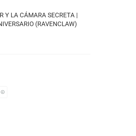
3
RY POTTER Y LA CÁMARA SECRETA |
L 20TH ANIVERSARIO (RAVENCLAW)
g
ra
dra
TO