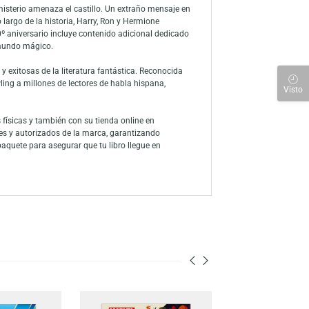
elebra los 20 años de la publicación de la saga de J.K. Rowling.
uidores de Ravenclaw, destacando por su portada y elementos
 Con una presentación cuidada y acabados de colección, esta edición
 que un oscuro misterio amenaza el castillo. Un extraño mensaje en
studiantes. A lo largo de la historia, Harry, Ron y Hermione
sta edición del 20º aniversario incluye contenido adicional dedicado
acados dentro del mundo mágico.
 más influyentes y exitosas de la literatura fantástica. Reconocida
ágico de J.K. Rowling a millones de lectores de habla hispana,
nta con tiendas físicas y también con su tienda online en
buidores oficiales y autorizados de la marca, garantizando
el interior del paquete para asegurar que tu libro llegue en