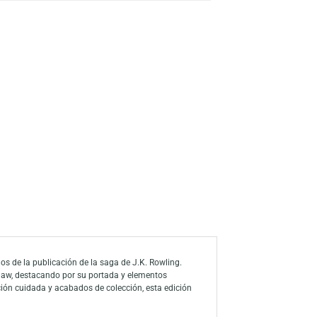
s
a de deseos