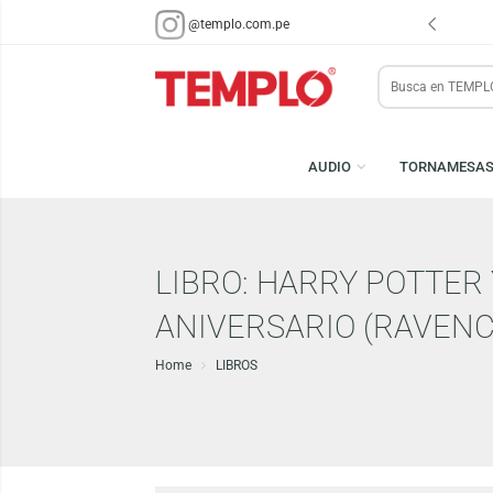
ENVÍOS EN 48 HRS.
PARA LIMA Y CALLAO (*)
@templo.com.pe
Search
here
AUDIO
TORN
LIBRO: HARRY POTT
ANIVERSARIO (RAV
Home
LIBROS