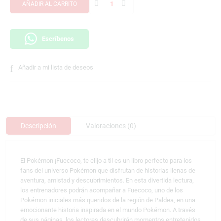
AÑADIR AL CARRITO
Escríbenos
Añadir a mi lista de deseos
Descripción
Valoraciones (0)
El Pokémon ¡Fuecoco, te elijo a ti! es un libro perfecto para los
fans del universo Pokémon que disfrutan de historias llenas de
aventura, amistad y descubrimientos. En esta divertida lectura,
los entrenadores podrán acompañar a
Fuecoco
, uno de los
Pokémon iniciales más queridos de la región de Paldea, en una
emocionante historia inspirada en el mundo Pokémon. A través
de sus páginas, los lectores descubrirán momentos entretenidos