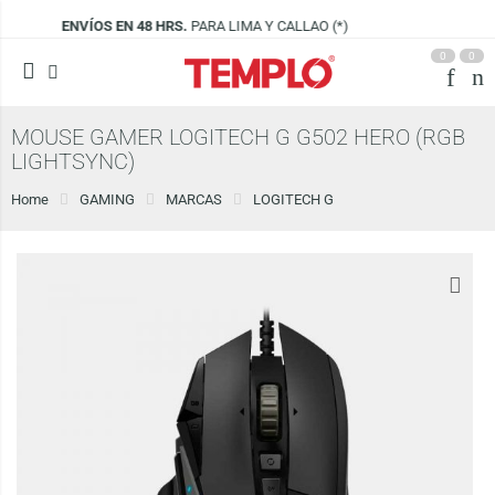
 CALLAO (*)
VISÍTANOS EN
CENCO LIMA 
0
0
MOUSE GAMER LOGITECH G G502 HERO (RGB
LIGHTSYNC)
Home
GAMING
MARCAS
LOGITECH G