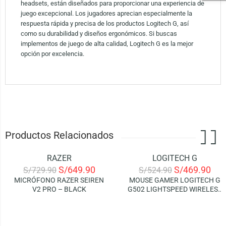
headsets, están diseñados para proporcionar una experiencia de
juego excepcional. Los jugadores aprecian especialmente la
respuesta rápida y precisa de los productos Logitech G, así
como su durabilidad y diseños ergonómicos. Si buscas
implementos de juego de alta calidad, Logitech G es la mejor
opción por excelencia.
Productos Relacionados
RAZER
LOGITECH G
-11%
-10%
S/
649.90
S/
469.90
S/
729.90
S/
524.90
MICRÓFONO RAZER SEIREN
MOUSE GAMER LOGITECH G
V2 PRO – BLACK
G502 LIGHTSPEED WIRELESS
(RGB LIGHTSYNC)