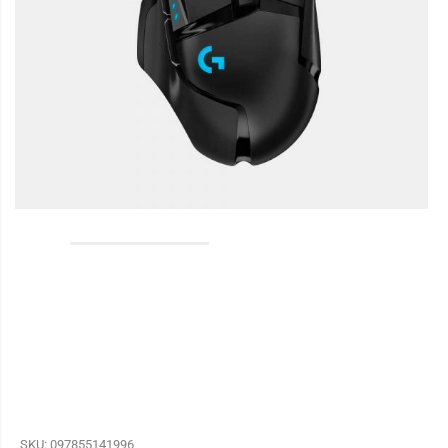
SKU:
097855141996