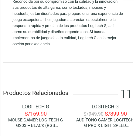
Reconocida por su compromiso con la calidad y la innovación,
sus productos de alta gama, como teclados, mouses y
headsets, están diseñados para proporcionar una experiencia de
juego excepcional. Los jugadores aprecian especialmente la
respuesta rápida y precisa de los productos Logitech G, así
como su durabilidad y diseños ergonómicos. Si buscas
implementos de juego de alta calidad, Logitech G es la mejor
opción por excelencia.
Productos Relacionados
LOGITECH G
LOGITECH G
-5%
S/
169.90
S/
899.90
S/
949.90
AGOTADO
MOUSE GAMER LOGITECH G
AUDÍFONO GAMER LOGITECH
G203 – BLACK (RGB
G PRO X LIGHTSPEED
LIGHTSYNC)
WIRELESS – BLACK