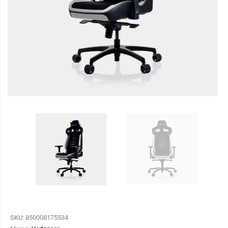
SKU:
850008175534