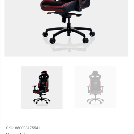
SKU:
850008175541