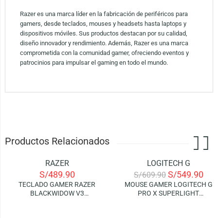
Razer es una marca líder en la fabricación de periféricos para
gamers, desde teclados, mouses y headsets hasta laptops y
dispositivos móviles. Sus productos destacan por su calidad,
diseño innovador y rendimiento. Además, Razer es una marca
comprometida con la comunidad gamer, ofreciendo eventos y
patrocinios para impulsar el gaming en todo el mundo.
Productos Relacionados
RAZER
LOGITECH G
-10%
S/
489.90
S/
549.90
S/
609.90
TECLADO GAMER RAZER
MOUSE GAMER LOGITECH G
BLACKWIDOW V3
PRO X SUPERLIGHT
TENKEYLESS (SPANISH) |
LIGHTSPEED WIRELESS –
MECHANICAL GREEN
BLACK