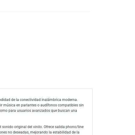
s
a de deseos