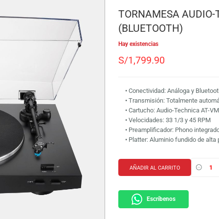
SKU:
496131015677
Marca:
Audio-Techni
TORNAMESA
(BLUETOOT
Hay existencias
S/
1,799.90
• Conectividad: A
• Transmisión: To
• Cartucho: Audi
• Velocidades: 33
• Preamplificador
• Platter: Aluminio
AÑADIR AL CARRI