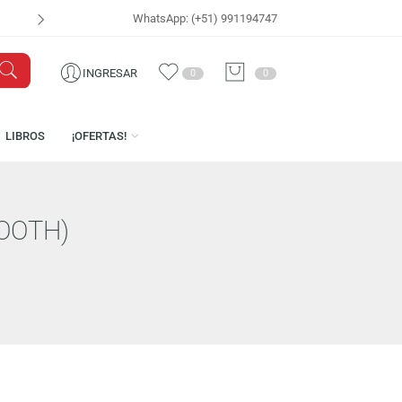
WhatsApp: (+51) 991194747
VISÍTANOS EN
CEN
INGRESAR
0
0
ICENCIAS
LIBROS
¡OFERTAS!
(BLUETOOTH)