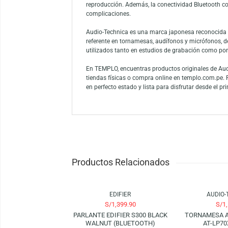
La Tornamesa Audio-Technica AT-LP3XBT Bla
Este modelo combina el sonido cálido y ana
necesidad de cables. Su sistema de transmi
experiencia práctica sin perder calidad de a
Esta tornamesa Audio-Technica destaca por s
conmutables, lo que permite conectarla fác
reproducción. Además, la conectividad Blue
complicaciones.
Audio-Technica es una marca japonesa rec
referente en tornamesas, audífonos y micr
utilizados tanto en estudios de grabación 
En TEMPLO, encuentras productos originales
tiendas físicas o compra online en templo
en perfecto estado y lista para disfrutar des