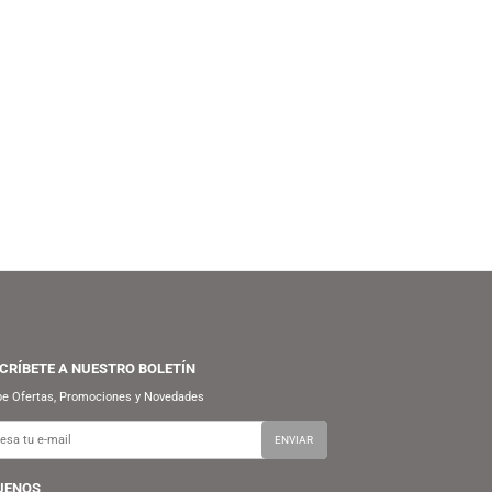
AUDIO-TECHNICA
EDIFIER
S/
1,399.90
S/
849.90
ORNAMESA AUDIO-TECHNICA
PARLANTE EDIFIER R1280DBS –
AT-LP70XBT – WHITE
BLACK (BLUETOOTH)
(BLUETOOTH)