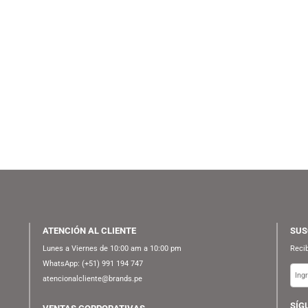
AUDIO-TECHNICA
EDIFIER
S/
1,199.90
S/
599.90
AGOTADO
MESA AUDIO-TECHNICA
PARLANTE EDIFIER R1000T4 –
T
AT-LP70X – WHITE
BROWN