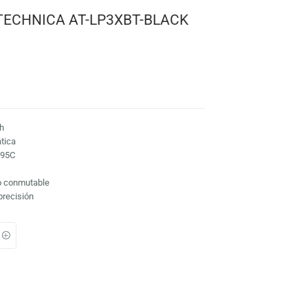
0
ca
 AUDIO-TECHNICA AT-LP3XBT-BLACK
H)
náloga y Bluetooth
talmente automática
o-Technica AT-VM95C
 1/3 y 45 RPM
: Phono integrado conmutable
 fundido de alta precisión
TO