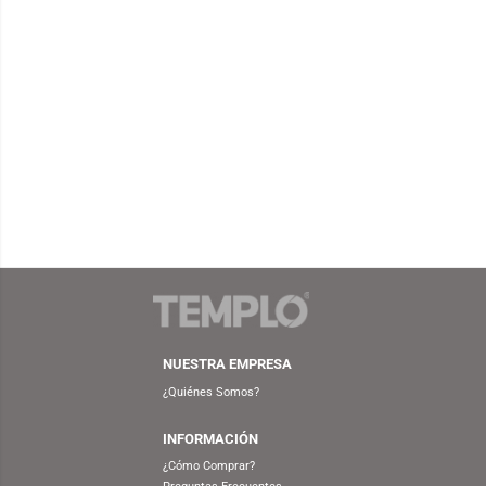
Productos Relacionados
EDIFIER
S/
1,399.90
PARLANTE EDIFIER S300 BLACK
TORNA
WALNUT (BLUETOOTH)