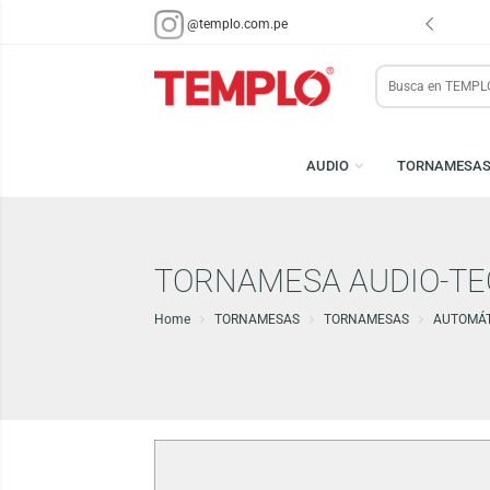
ENVÍOS EN 48 HRS.
PARA LIMA Y CALLAO (*)
@templo.com.pe
Search
here
AUDIO
TORN
TORNAMESA AUDIO-
Home
TORNAMESAS
TORNAMESAS