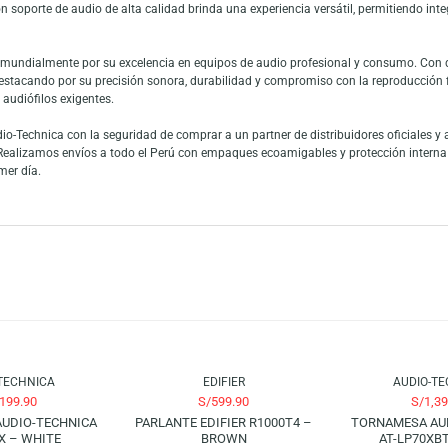
ck Bluetooth es una excelente opción para quienes buscan disfrutar del v
lógico característico de los discos de vinilo con tecnología Bluetooth, pe
sión por correa totalmente automático facilita el uso diario, ideal tanto
udio.
u cápsula fonocaptora de alta calidad y su diseño pensado para preservar l
ilmente a sistemas de sonido tradicionales o modernos. Su estructura sóli
tooth con soporte de audio de alta calidad brinda una experiencia versátil
onocida mundialmente por su excelencia en equipos de audio profesional 
ófonos, destacando por su precisión sonora, durabilidad y compromiso con 
como por audiófilos exigentes.
 de Audio-Technica con la seguridad de comprar a un partner de distribuido
.com.pe. Realizamos envíos a todo el Perú con empaques ecoamigables y pro
de el primer día.