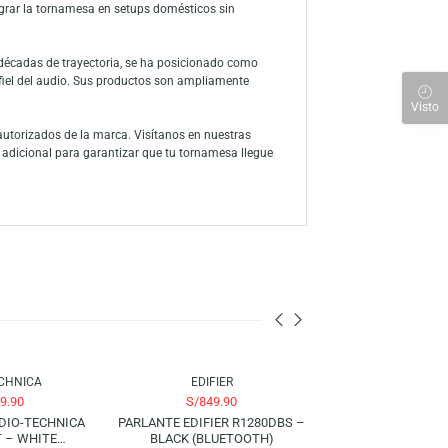
inilo con la comodidad de la conectividad inalámbrica moderna.
rmitiendo reproducir música en parlantes o audífonos compatibles sin
 para principiantes como para usuarios avanzados que buscan una
a fidelidad del sonido original del vinilo. Ofrece salida phono/line
da reduce vibraciones no deseadas, mejorando la estabilidad de la
, permitiendo integrar la tornamesa en setups domésticos sin
y consumo. Con décadas de trayectoria, se ha posicionado como
la reproducción fiel del audio. Sus productos son ampliamente
res oficiales y autorizados de la marca. Visítanos en nuestras
tección interna adicional para garantizar que tu tornamesa llegue